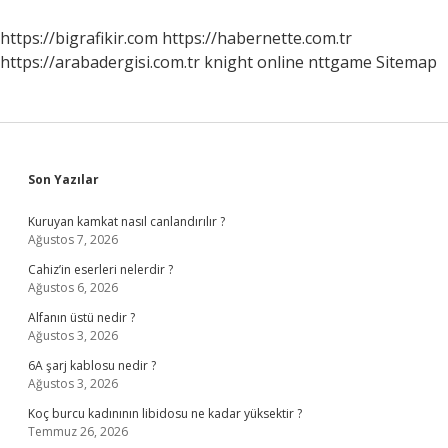
Kaç
Kere
https://bigrafikir.com
https://habernette.com.tr
El
https://arabadergisi.com.tr
knight online
nttgame
Sitemap
Değiştirir
Sidebar
Son Yazılar
Kuruyan kamkat nasıl canlandırılır ?
Ağustos 7, 2026
Cahiz’in eserleri nelerdir ?
Ağustos 6, 2026
Alfanın üstü nedir ?
Ağustos 3, 2026
6A şarj kablosu nedir ?
Ağustos 3, 2026
Koç burcu kadınının libidosu ne kadar yüksektir ?
Temmuz 26, 2026