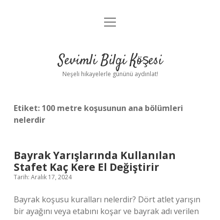
menüyü
Anasayfa
aç
Gizlilik Politikası
Sevimli Bilgi Köşesi
Yasal Uyarı
Neşeli hikayelerle gününü aydınlat!
Hakkımızda
Etiket:
100 metre koşusunun ana bölümleri
nelerdir
Bayrak Yarışlarında Kullanılan
Stafet Kaç Kere El Değiştirir
Tarih: Aralık 17, 2024
Bayrak koşusu kuralları nelerdir? Dört atlet yarışın
bir ayağını veya etabını koşar ve bayrak adı verilen