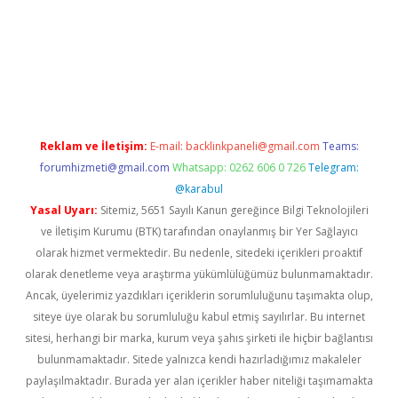
dcasino giriş
betexper.xyz
betci
betci.bet
https://betci.co/
https:
Reklam ve İletişim:
E-mail:
backlinkpaneli@gmail.com
Teams:
forumhizmeti@gmail.com
Whatsapp: 0262 606 0 726
Telegram:
@karabul
Yasal Uyarı:
Sitemiz, 5651 Sayılı Kanun gereğince Bilgi Teknolojileri
ve İletişim Kurumu (BTK) tarafından onaylanmış bir Yer Sağlayıcı
olarak hizmet vermektedir. Bu nedenle, sitedeki içerikleri proaktif
olarak denetleme veya araştırma yükümlülüğümüz bulunmamaktadır.
Ancak, üyelerimiz yazdıkları içeriklerin sorumluluğunu taşımakta olup,
siteye üye olarak bu sorumluluğu kabul etmiş sayılırlar. Bu internet
sitesi, herhangi bir marka, kurum veya şahıs şirketi ile hiçbir bağlantısı
bulunmamaktadır. Sitede yalnızca kendi hazırladığımız makaleler
paylaşılmaktadır. Burada yer alan içerikler haber niteliği taşımamakta