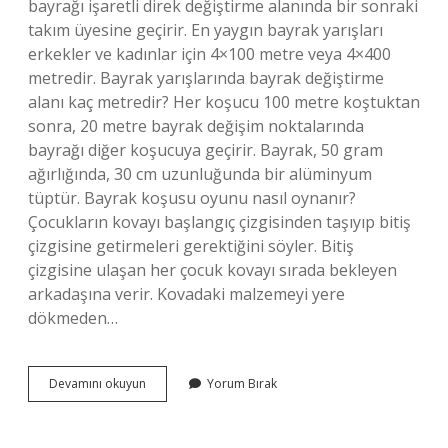
bayrağı işaretli direk değiştirme alanında bir sonraki
takım üyesine geçirir. En yaygın bayrak yarışları
erkekler ve kadınlar için 4×100 metre veya 4×400
metredir. Bayrak yarışlarında bayrak değiştirme
alanı kaç metredir? Her koşucu 100 metre koştuktan
sonra, 20 metre bayrak değişim noktalarında
bayrağı diğer koşucuya geçirir. Bayrak, 50 gram
ağırlığında, 30 cm uzunluğunda bir alüminyum
tüptür. Bayrak koşusu oyunu nasıl oynanır?
Çocukların kovayı başlangıç ​​çizgisinden taşıyıp bitiş
çizgisine getirmeleri gerektiğini söyler. Bitiş
çizgisine ulaşan her çocuk kovayı sırada bekleyen
arkadaşına verir. Kovadaki malzemeyi yere
dökmeden…
Bayrak
Devamını okuyun
Yorum Bırak
Yarışlarında
Kullanılan
Stafet