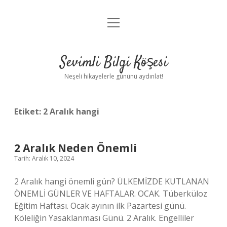
menüyü
Anasayfa
aç
Gizlilik Politikası
Sevimli Bilgi Köşesi
Yasal Uyarı
Neşeli hikayelerle gününü aydınlat!
Hakkımızda
Etiket:
2 Aralık hangi
2 Aralık Neden Önemli
Tarih: Aralık 10, 2024
2 Aralık hangi önemli gün? ÜLKEMİZDE KUTLANAN
ÖNEMLİ GÜNLER VE HAFTALAR. OCAK. Tüberküloz
Eğitim Haftası. Ocak ayının ilk Pazartesi günü.
Köleliğin Yasaklanması Günü. 2 Aralık. Engelliler