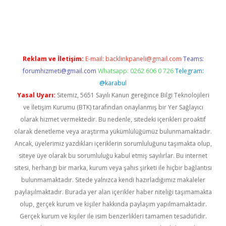
ş
vdcasino giriş
betexper.xyz
betci
betci.bet
https://betci.co/
http
Reklam ve İletişim:
E-mail:
backlinkpaneli@gmail.com
Teams:
forumhizmeti@gmail.com
Whatsapp: 0262 606 0 726
Telegram:
@karabul
Yasal Uyarı:
Sitemiz, 5651 Sayılı Kanun gereğince Bilgi Teknolojileri
ve İletişim Kurumu (BTK) tarafından onaylanmış bir Yer Sağlayıcı
olarak hizmet vermektedir. Bu nedenle, sitedeki içerikleri proaktif
olarak denetleme veya araştırma yükümlülüğümüz bulunmamaktadır.
Ancak, üyelerimiz yazdıkları içeriklerin sorumluluğunu taşımakta olup,
siteye üye olarak bu sorumluluğu kabul etmiş sayılırlar. Bu internet
sitesi, herhangi bir marka, kurum veya şahıs şirketi ile hiçbir bağlantısı
bulunmamaktadır. Sitede yalnızca kendi hazırladığımız makaleler
paylaşılmaktadır. Burada yer alan içerikler haber niteliği taşımamakta
olup, gerçek kurum ve kişiler hakkında paylaşım yapılmamaktadır.
Gerçek kurum ve kişiler ile isim benzerlikleri tamamen tesadüfidir.