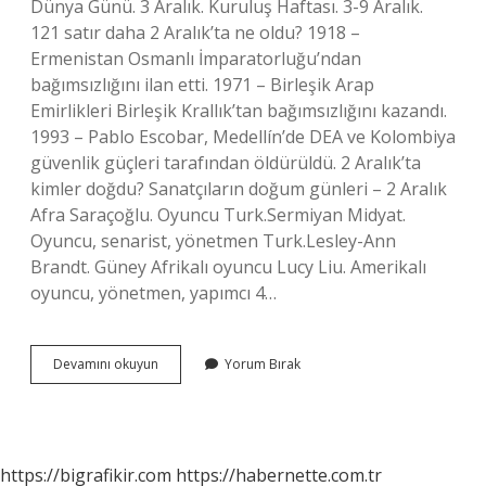
Dünya Günü. 3 Aralık. Kuruluş Haftası. 3-9 Aralık.
121 satır daha 2 Aralık’ta ne oldu? 1918 –
Ermenistan Osmanlı İmparatorluğu’ndan
bağımsızlığını ilan etti. 1971 – Birleşik Arap
Emirlikleri Birleşik Krallık’tan bağımsızlığını kazandı.
1993 – Pablo Escobar, Medellín’de DEA ve Kolombiya
güvenlik güçleri tarafından öldürüldü. 2 Aralık’ta
kimler doğdu? Sanatçıların doğum günleri – 2 Aralık
Afra Saraçoğlu. Oyuncu Turk.Sermiyan Midyat.
Oyuncu, senarist, yönetmen Turk.Lesley-Ann
Brandt. Güney Afrikalı oyuncu Lucy Liu. Amerikalı
oyuncu, yönetmen, yapımcı 4…
2
Devamını okuyun
Yorum Bırak
Aralık
Neden
Önemli
https://bigrafikir.com
https://habernette.com.tr