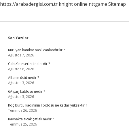
https://arabadergisi.com.tr
knight online
nttgame
Sitemap
Sidebar
Son Yazılar
Kuruyan kamkat nasıl canlandırılır ?
Ağustos 7, 2026
Cahiz’in eserleri nelerdir ?
Ağustos 6, 2026
Alfanın üstü nedir ?
Ağustos 3, 2026
6A şarj kablosu nedir ?
Ağustos 3, 2026
Koç burcu kadınının libidosu ne kadar yüksektir ?
Temmuz 26, 2026
Kaynakta sıcak çatlak nedir ?
Temmuz 25, 2026