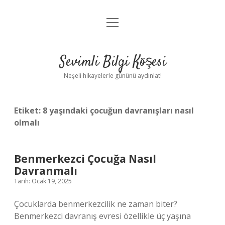
menüyü
Anasayfa
aç
Gizlilik Politikası
Sevimli Bilgi Köşesi
Yasal Uyarı
Neşeli hikayelerle gününü aydınlat!
Hakkımızda
Etiket:
8 yaşındaki çocuğun davranışları nasıl
olmalı
Benmerkezci Çocuğa Nasıl
Davranmalı
Tarih: Ocak 19, 2025
Çocuklarda benmerkezcilik ne zaman biter?
Benmerkezci davranış evresi özellikle üç yaşına