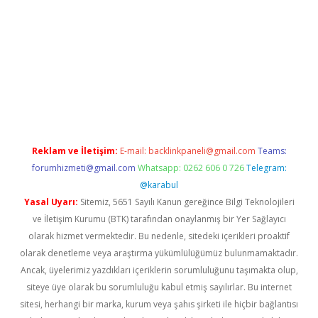
dcasino giriş
betexper.xyz
betci
betci.bet
https://betci.co/
https:
Reklam ve İletişim:
E-mail:
backlinkpaneli@gmail.com
Teams:
forumhizmeti@gmail.com
Whatsapp: 0262 606 0 726
Telegram:
@karabul
Yasal Uyarı:
Sitemiz, 5651 Sayılı Kanun gereğince Bilgi Teknolojileri
ve İletişim Kurumu (BTK) tarafından onaylanmış bir Yer Sağlayıcı
olarak hizmet vermektedir. Bu nedenle, sitedeki içerikleri proaktif
olarak denetleme veya araştırma yükümlülüğümüz bulunmamaktadır.
Ancak, üyelerimiz yazdıkları içeriklerin sorumluluğunu taşımakta olup,
siteye üye olarak bu sorumluluğu kabul etmiş sayılırlar. Bu internet
sitesi, herhangi bir marka, kurum veya şahıs şirketi ile hiçbir bağlantısı