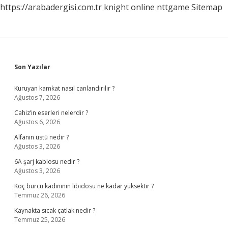
https://arabadergisi.com.tr
knight online
nttgame
Sitemap
Sidebar
Son Yazılar
Kuruyan kamkat nasıl canlandırılır ?
Ağustos 7, 2026
Cahiz’in eserleri nelerdir ?
Ağustos 6, 2026
Alfanın üstü nedir ?
Ağustos 3, 2026
6A şarj kablosu nedir ?
Ağustos 3, 2026
Koç burcu kadınının libidosu ne kadar yüksektir ?
Temmuz 26, 2026
Kaynakta sıcak çatlak nedir ?
Temmuz 25, 2026