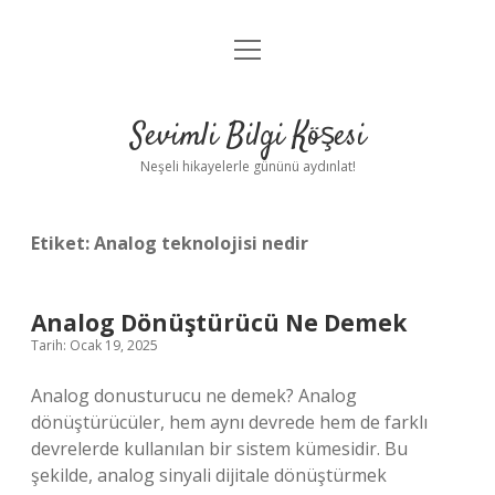
menüyü
Anasayfa
aç
Gizlilik Politikası
Sevimli Bilgi Köşesi
Yasal Uyarı
Neşeli hikayelerle gününü aydınlat!
Hakkımızda
Etiket:
Analog teknolojisi nedir
Analog Dönüştürücü Ne Demek
Tarih: Ocak 19, 2025
Analog donusturucu ne demek? Analog
dönüştürücüler, hem aynı devrede hem de farklı
devrelerde kullanılan bir sistem kümesidir. Bu
şekilde, analog sinyali dijitale dönüştürmek