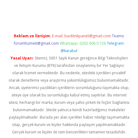
dcasino giriş
betexper.xyz
betci
betci.bet
https://betci.co/
https:
Reklam ve İletişim:
E-mail:
backlinkpaneli@gmail.com
Teams:
forumhizmeti@gmail.com
Whatsapp: 0262 606 0 726
Telegram:
@karabul
Yasal Uyarı:
Sitemiz, 5651 Sayılı Kanun gereğince Bilgi Teknolojileri
ve İletişim Kurumu (BTK) tarafından onaylanmış bir Yer Sağlayıcı
olarak hizmet vermektedir. Bu nedenle, sitedeki içerikleri proaktif
olarak denetleme veya araştırma yükümlülüğümüz bulunmamaktadır.
Ancak, üyelerimiz yazdıkları içeriklerin sorumluluğunu taşımakta olup,
siteye üye olarak bu sorumluluğu kabul etmiş sayılırlar. Bu internet
sitesi, herhangi bir marka, kurum veya şahıs şirketi ile hiçbir bağlantısı
bulunmamaktadır. Sitede yalnızca kendi hazırladığımız makaleler
paylaşılmaktadır. Burada yer alan içerikler haber niteliği taşımamakta
olup, gerçek kurum ve kişiler hakkında paylaşım yapılmamaktadır.
Gerçek kurum ve kişiler ile isim benzerlikleri tamamen tesadüfidir.