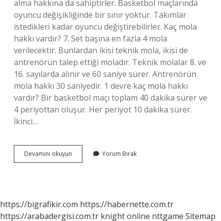
alma hakkına da sahiptirler. Basketbol maçlarında
oyuncu değişikliğinde bir sınır yoktur. Takımlar
istedikleri kadar oyuncu değiştirebilirler. Kaç mola
hakkı vardır? 7. Set başına en fazla 4 mola
verilecektir. Bunlardan ikisi teknik mola, ikisi de
antrenörün talep ettiği moladır. Teknik molalar 8. ve
16. sayılarda alınır ve 60 saniye sürer. Antrenörün
mola hakkı 30 saniyedir. 1 devre kaç mola hakkı
vardır? Bir basketbol maçı toplam 40 dakika sürer ve
4 periyottan oluşur. Her periyot 10 dakika sürer.
İkinci…
Bir
Devamını okuyun
Yorum Bırak
Basketbol
Maçında
Kaç
Mola
Hakkı
https://bigrafikir.com
https://habernette.com.tr
Vardır
https://arabadergisi.com.tr
knight online
nttgame
Sitemap