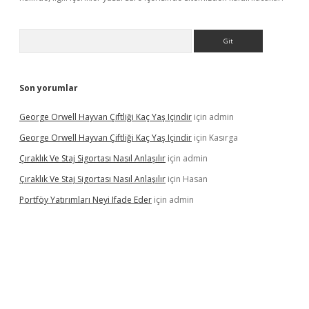
Arama
Son yorumlar
George Orwell Hayvan Çiftliği Kaç Yaş Içindir
için
admin
George Orwell Hayvan Çiftliği Kaç Yaş Içindir
için
Kasırga
Çıraklık Ve Staj Sigortası Nasıl Anlaşılır
için
admin
Çıraklık Ve Staj Sigortası Nasıl Anlaşılır
için
Hasan
Portföy Yatırımları Neyi Ifade Eder
için
admin
o güncel giriş
vdcasino giriş
betexper.xyz
betci
betci.bet
https:/