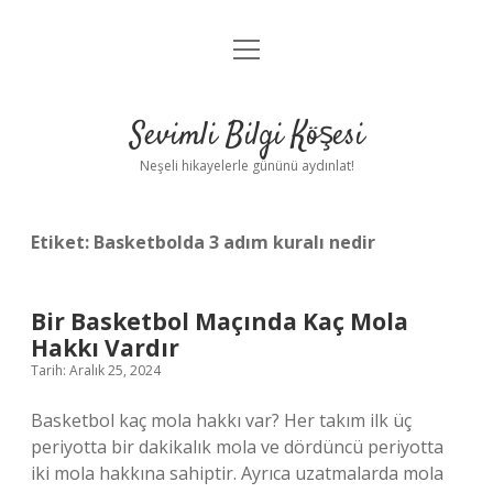
menüyü
Anasayfa
aç
Gizlilik Politikası
Sevimli Bilgi Köşesi
Yasal Uyarı
Neşeli hikayelerle gününü aydınlat!
Hakkımızda
Etiket:
Basketbolda 3 adım kuralı nedir
Bir Basketbol Maçında Kaç Mola
Hakkı Vardır
Tarih: Aralık 25, 2024
Basketbol kaç mola hakkı var? Her takım ilk üç
periyotta bir dakikalık mola ve dördüncü periyotta
iki mola hakkına sahiptir. Ayrıca uzatmalarda mola