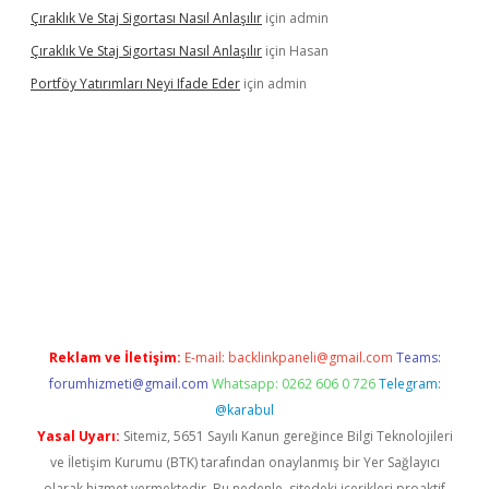
Çıraklık Ve Staj Sigortası Nasıl Anlaşılır
için
admin
Çıraklık Ve Staj Sigortası Nasıl Anlaşılır
için
Hasan
Portföy Yatırımları Neyi Ifade Eder
için
admin
casino giriş
betexper.xyz
betci
betci.bet
https://betci.co/
https:/
Reklam ve İletişim:
E-mail:
backlinkpaneli@gmail.com
Teams:
forumhizmeti@gmail.com
Whatsapp: 0262 606 0 726
Telegram:
@karabul
Yasal Uyarı:
Sitemiz, 5651 Sayılı Kanun gereğince Bilgi Teknolojileri
ve İletişim Kurumu (BTK) tarafından onaylanmış bir Yer Sağlayıcı
olarak hizmet vermektedir. Bu nedenle, sitedeki içerikleri proaktif