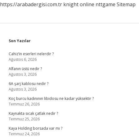
https://arabadergisi.com.tr
knight online
nttgame
Sitemap
Sidebar
Son Yazılar
Cahiz’in eserleri nelerdir ?
Ağustos 6, 2026
Alfanın üstü nedir ?
Ağustos 3, 2026
6A şarj kablosu nedir ?
Ağustos 3, 2026
Koç burcu kadınının libidosu ne kadar yüksektir ?
Temmuz 26, 2026
Kaynakta sıcak çatlak nedir ?
Temmuz 25, 2026
Kaya Holding borsada var mı ?
Temmuz 24, 2026