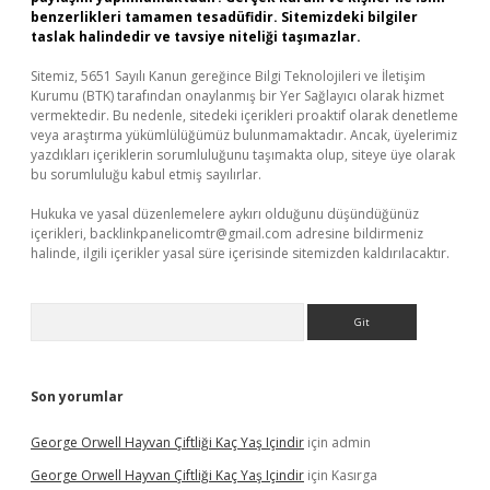
benzerlikleri tamamen tesadüfidir. Sitemizdeki bilgiler
taslak halindedir ve tavsiye niteliği taşımazlar.
Sitemiz, 5651 Sayılı Kanun gereğince Bilgi Teknolojileri ve İletişim
Kurumu (BTK) tarafından onaylanmış bir Yer Sağlayıcı olarak hizmet
vermektedir. Bu nedenle, sitedeki içerikleri proaktif olarak denetleme
veya araştırma yükümlülüğümüz bulunmamaktadır. Ancak, üyelerimiz
yazdıkları içeriklerin sorumluluğunu taşımakta olup, siteye üye olarak
bu sorumluluğu kabul etmiş sayılırlar.
Hukuka ve yasal düzenlemelere aykırı olduğunu düşündüğünüz
içerikleri,
backlinkpanelicomtr@gmail.com
adresine bildirmeniz
halinde, ilgili içerikler yasal süre içerisinde sitemizden kaldırılacaktır.
Arama
Son yorumlar
George Orwell Hayvan Çiftliği Kaç Yaş Içindir
için
admin
George Orwell Hayvan Çiftliği Kaç Yaş Içindir
için
Kasırga