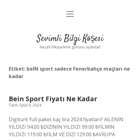
menüyü
Anasayfa
aç
Gizlilik Politikası
Sevimli Bilgi Köşesi
Yasal Uyarı
Neşeli hikayelerle gününü aydınlat!
Hakkımızda
Etiket:
beIN sport sadece Fenerbahçe maçları ne
kadar
Bein Sport Fiyatı Ne Kadar
Tarih: Eylül 9, 2024
Digiturk full paket kaç lira 2024 fiyatları? AİLENİN
YILDIZI 94.00 ₺DİZİNİN YILDIZI 99.00 ₺FİLMİN
YILDIZI 119.00 ₺FİLM VE DİZİ 129.00 ₺AVRUPA