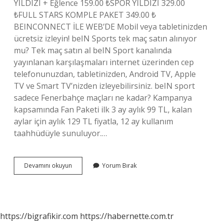
YILDIZI + Eğlence 159.00 ₺SPOR YILDIZI 329.00
₺FULL STARS KOMPLE PAKET 349.00 ₺
BEINCONNECT İLE WEB’DE Mobil veya tabletinizden
ücretsiz izleyin! beIN Sports tek maç satın alınıyor
mu? Tek maç satın al beIN Sport kanalında
yayınlanan karşılaşmaları internet üzerinden cep
telefonunuzdan, tabletinizden, Android TV, Apple
TV ve Smart TV’nizden izleyebilirsiniz. beIN sport
sadece Fenerbahçe maçları ne kadar? Kampanya
kapsamında Fan Paketi ilk 3 ay aylık 99 TL, kalan
aylar için aylık 129 TL fiyatla, 12 ay kullanım
taahhüdüyle sunuluyor.…
Bein
Devamını okuyun
Yorum Bırak
Sport
Fiyatı
Ne
Kadar
https://bigrafikir.com
https://habernette.com.tr