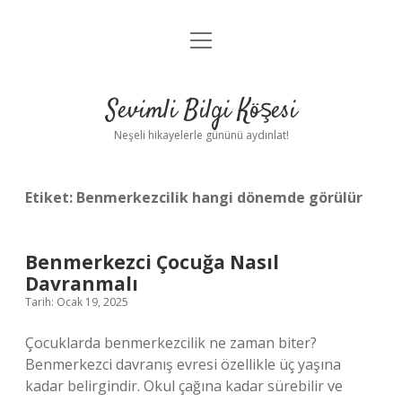
menüyü
Anasayfa
aç
Gizlilik Politikası
Sevimli Bilgi Köşesi
Yasal Uyarı
Neşeli hikayelerle gününü aydınlat!
Hakkımızda
Etiket:
Benmerkezcilik hangi dönemde görülür
Benmerkezci Çocuğa Nasıl
Davranmalı
Tarih: Ocak 19, 2025
Çocuklarda benmerkezcilik ne zaman biter?
Benmerkezci davranış evresi özellikle üç yaşına
kadar belirgindir. Okul çağına kadar sürebilir ve