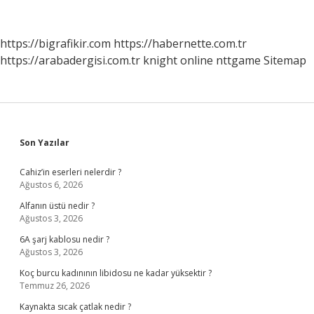
Davranmalı
https://bigrafikir.com
https://habernette.com.tr
https://arabadergisi.com.tr
knight online
nttgame
Sitemap
Sidebar
Son Yazılar
Cahiz’in eserleri nelerdir ?
Ağustos 6, 2026
Alfanın üstü nedir ?
Ağustos 3, 2026
6A şarj kablosu nedir ?
Ağustos 3, 2026
Koç burcu kadınının libidosu ne kadar yüksektir ?
Temmuz 26, 2026
Kaynakta sıcak çatlak nedir ?