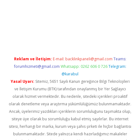
vdcasino giriş
betexper.xyz
betci
betci.bet
https://betci.co/
https
Reklam ve İletişim:
E-mail:
backlinkpaneli@gmail.com
Teams:
forumhizmeti@gmail.com
Whatsapp: 0262 606 0 726
Telegram:
@karabul
Yasal Uyarı:
Sitemiz, 5651 Sayılı Kanun gereğince Bilgi Teknolojileri
ve İletişim Kurumu (BTK) tarafından onaylanmış bir Yer Sağlayıcı
olarak hizmet vermektedir. Bu nedenle, sitedeki içerikleri proaktif
olarak denetleme veya araştırma yükümlülüğümüz bulunmamaktadır.
Ancak, üyelerimiz yazdıkları içeriklerin sorumluluğunu taşımakta olup,
siteye üye olarak bu sorumluluğu kabul etmiş sayılırlar. Bu internet
sitesi, herhangi bir marka, kurum veya şahıs şirketi ile hiçbir bağlantısı
bulunmamaktadır. Sitede yalnızca kendi hazırladığımız makaleler