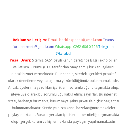
vdcasino giriş
betexper.xyz
betci
betci.bet
https://betci.co/
https
Reklam ve İletişim:
E-mail:
backlinkpaneli@gmail.com
Teams:
forumhizmeti@gmail.com
Whatsapp: 0262 606 0 726
Telegram:
@karabul
Yasal Uyarı:
Sitemiz, 5651 Sayılı Kanun gereğince Bilgi Teknolojileri
ve İletişim Kurumu (BTK) tarafından onaylanmış bir Yer Sağlayıcı
olarak hizmet vermektedir. Bu nedenle, sitedeki içerikleri proaktif
olarak denetleme veya araştırma yükümlülüğümüz bulunmamaktadır.
Ancak, üyelerimiz yazdıkları içeriklerin sorumluluğunu taşımakta olup,
siteye üye olarak bu sorumluluğu kabul etmiş sayılırlar. Bu internet
sitesi, herhangi bir marka, kurum veya şahıs şirketi ile hiçbir bağlantısı
bulunmamaktadır. Sitede yalnızca kendi hazırladığımız makaleler
paylaşılmaktadır. Burada yer alan içerikler haber niteliği taşımamakta
olup, gerçek kurum ve kişiler hakkında paylaşım yapılmamaktadır.