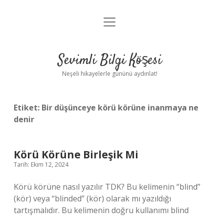
menüyü
Anasayfa
aç
Gizlilik Politikası
Sevimli Bilgi Köşesi
Yasal Uyarı
Neşeli hikayelerle gününü aydınlat!
Hakkımızda
Etiket:
Bir düşünceye körü körüne inanmaya ne
denir
Körü Körüne Birleşik Mi
Tarih: Ekim 12, 2024
Körü körüne nasıl yazılır TDK? Bu kelimenin “blind”
(kör) veya “blinded” (kör) olarak mı yazıldığı
tartışmalıdır. Bu kelimenin doğru kullanımı blind