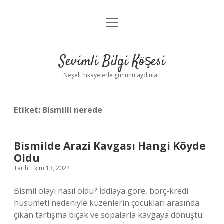
menüyü
Anasayfa
aç
Gizlilik Politikası
Sevimli Bilgi Köşesi
Yasal Uyarı
Neşeli hikayelerle gününü aydınlat!
Hakkımızda
Etiket:
Bismilli nerede
Bismilde Arazi Kavgası Hangi Köyde
Oldu
Tarih: Ekim 13, 2024
Bismil olayı nasıl oldu? İddiaya göre, borç-kredi
husumeti nedeniyle kuzenlerin çocukları arasında
çıkan tartışma bıçak ve sopalarla kavgaya dönüştü.