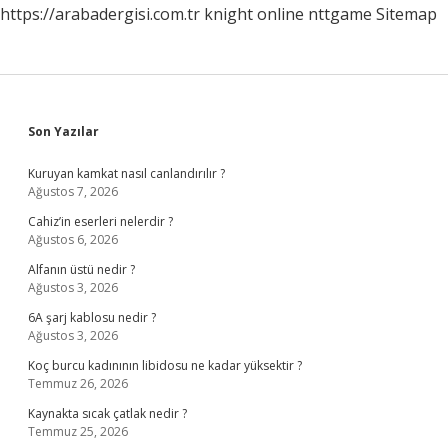
https://arabadergisi.com.tr
knight online
nttgame
Sitemap
Sidebar
Son Yazılar
Kuruyan kamkat nasıl canlandırılır ?
Ağustos 7, 2026
Cahiz’in eserleri nelerdir ?
Ağustos 6, 2026
Alfanın üstü nedir ?
Ağustos 3, 2026
6A şarj kablosu nedir ?
Ağustos 3, 2026
Koç burcu kadınının libidosu ne kadar yüksektir ?
Temmuz 26, 2026
Kaynakta sıcak çatlak nedir ?
Temmuz 25, 2026