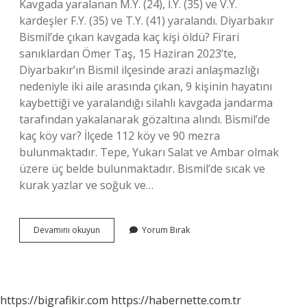
Kavgada yaralanan M.Y. (24), İ.Y. (35) ve V.Y.
kardeşler F.Y. (35) ve T.Y. (41) yaralandı. Diyarbakır
Bismil’de çıkan kavgada kaç kişi öldü? Firari
sanıklardan Ömer Taş, 15 Haziran 2023’te,
Diyarbakır’ın Bismil ilçesinde arazi anlaşmazlığı
nedeniyle iki aile arasında çıkan, 9 kişinin hayatını
kaybettiği ve yaralandığı silahlı kavgada jandarma
tarafından yakalanarak gözaltına alındı. Bismil’de
kaç köy var? İlçede 112 köy ve 90 mezra
bulunmaktadır. Tepe, Yukarı Salat ve Ambar olmak
üzere üç belde bulunmaktadır. Bismil’de sıcak ve
kurak yazlar ve soğuk ve…
Bismilde
Devamını okuyun
Yorum Bırak
Arazi
Kavgası
Hangi
Köyde
Oldu
https://bigrafikir.com
https://habernette.com.tr