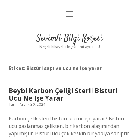
menüyü
Anasayfa
aç
Gizlilik Politikası
Sevimli Bilgi Köşesi
Yasal Uyarı
Neşeli hikayelerle gününü aydınlat!
Hakkımızda
Etiket:
Bistüri sapı ve ucu ne işe yarar
Beybi Karbon Çeliği Steril Bisturi
Ucu Ne Işe Yarar
Tarih: Aralık 30, 2024
Karbon çelik steril bistüri ucu ne işe yarar? Bistüri
ucu paslanmaz çelikten, bir karbon alaşımından
yapılmıştır. Bistüri ucu çok keskin bir yapıya sahiptir