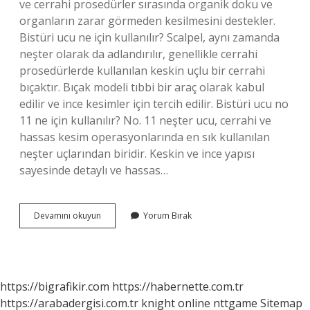
ve cerrahi prosedürler sırasında organik doku ve
organların zarar görmeden kesilmesini destekler.
Bistüri ucu ne için kullanılır? Scalpel, aynı zamanda
neşter olarak da adlandırılır, genellikle cerrahi
prosedürlerde kullanılan keskin uçlu bir cerrahi
bıçaktır. Bıçak modeli tıbbi bir araç olarak kabul
edilir ve ince kesimler için tercih edilir. Bistüri ucu no
11 ne için kullanılır? No. 11 neşter ucu, cerrahi ve
hassas kesim operasyonlarında en sık kullanılan
neşter uçlarından biridir. Keskin ve ince yapısı
sayesinde detaylı ve hassas…
Beybi
Devamını okuyun
Yorum Bırak
Karbon
Çeliği
Steril
Bisturi
Ucu
https://bigrafikir.com
https://habernette.com.tr
Ne
https://arabadergisi.com.tr
knight online
nttgame
Sitemap
Işe