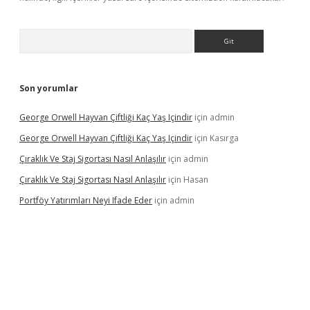
Arama
Son yorumlar
George Orwell Hayvan Çiftliği Kaç Yaş Içindir
için
admin
George Orwell Hayvan Çiftliği Kaç Yaş Içindir
için
Kasırga
Çıraklık Ve Staj Sigortası Nasıl Anlaşılır
için
admin
Çıraklık Ve Staj Sigortası Nasıl Anlaşılır
için
Hasan
Portföy Yatırımları Neyi Ifade Eder
için
admin
dcasino giriş
betexper.xyz
betci
betci.bet
https://betci.co/
https: