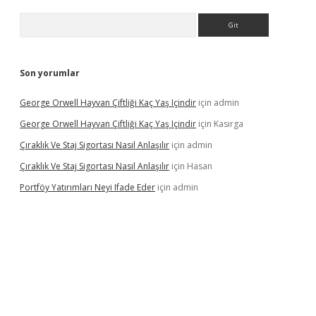
Arama
Son yorumlar
George Orwell Hayvan Çiftliği Kaç Yaş Içindir
için
admin
George Orwell Hayvan Çiftliği Kaç Yaş Içindir
için
Kasırga
Çıraklık Ve Staj Sigortası Nasıl Anlaşılır
için
admin
Çıraklık Ve Staj Sigortası Nasıl Anlaşılır
için
Hasan
Portföy Yatırımları Neyi Ifade Eder
için
admin
casino giriş
betexper.xyz
betci
betci.bet
https://betci.co/
https:/