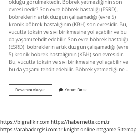
olduğu görülmektedir. Böbrek yetmezliğinin son
evresi nedir? Son evre böbrek hastalığı (ESRD),
böbreklerin artık düzgün çalışamadığı (evre 5)
kronik böbrek hastalığının (KBH) son evresidir. Bu,
vücutta toksin ve sıvı birikmesine yol açabilir ve bu
da yaşamı tehdit edebilir. Son evre böbrek hastalığı
(ESRD), böbreklerin artık düzgün çalışamadığı (evre
5) kronik böbrek hastalığının (KBH) son evresidir.
Bu, vücutta toksin ve sıvı birikmesine yol açabilir ve
bu da yaşamı tehdit edebilir. Böbrek yetmezliği ne…
5
Devamını okuyun
Yorum Bırak
Evre
Böbrek
Yetmezliği
Nedir
https://bigrafikir.com
https://habernette.com.tr
https://arabadergisi.com.tr
knight online
nttgame
Sitemap