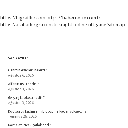
Hakim
Ne
Sorar
https://bigrafikir.com
https://habernette.com.tr
https://arabadergisi.com.tr
knight online
nttgame
Sitemap
Sidebar
Son Yazılar
Cahiz’in eserleri nelerdir ?
Ağustos 6, 2026
Alfanın üstü nedir ?
Ağustos 3, 2026
6A şarj kablosu nedir ?
Ağustos 3, 2026
Koç burcu kadınının libidosu ne kadar yüksektir ?
Temmuz 26, 2026
Kaynakta sıcak çatlak nedir ?