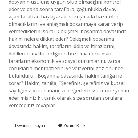
dosyanın usulüne uygun olup olmadığını kontrol
eder ve daha sonra taraflara, çoğunlukla davayı
açan taraftan başlayarak, duruşmada hazır olup
olmadıklarını ve anlaşmalı boşanmaya karar verip
vermediklerini sorar. Çekişmeli boşanma davasında
hakim nelere dikkat eder? Çekişmeli boşanma
davasında hakim, tarafların iddia ve itirazlarını,
delillerini, evlilik birliğinin bozulma derecesini,
tarafların ekonomik ve sosyal durumlarını, varsa
çocukların menfaatlerini ve velayetini göz önünde
bulundurur. Boşanma davasında hakim tanığa ne
sorar? Hakim, tanığa, “Şerefiniz, şerefiniz ve kutsal
saydığınız bütün inanç ve değerleriniz üzerine yemin
eder misiniz ki, tanık olarak size sorulan sorulara
vereceğiniz cevaplar…
Boşanmada
Devamını okuyun
Yorum Bırak
Ilk
Duruşmada