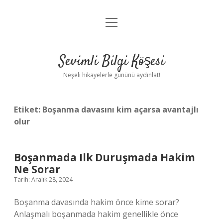
menüyü
Anasayfa
aç
Gizlilik Politikası
Sevimli Bilgi Köşesi
Yasal Uyarı
Neşeli hikayelerle gününü aydınlat!
Hakkımızda
Etiket:
Boşanma davasını kim açarsa avantajlı
olur
Boşanmada Ilk Duruşmada Hakim
Ne Sorar
Tarih: Aralık 28, 2024
Boşanma davasında hakim önce kime sorar?
Anlaşmalı boşanmada hakim genellikle önce