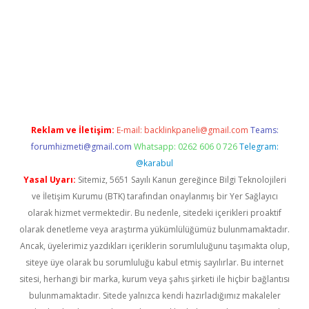
dcasino giriş
betexper.xyz
betci
betci.bet
https://betci.co/
https:
Reklam ve İletişim:
E-mail:
backlinkpaneli@gmail.com
Teams:
forumhizmeti@gmail.com
Whatsapp: 0262 606 0 726
Telegram:
@karabul
Yasal Uyarı:
Sitemiz, 5651 Sayılı Kanun gereğince Bilgi Teknolojileri
ve İletişim Kurumu (BTK) tarafından onaylanmış bir Yer Sağlayıcı
olarak hizmet vermektedir. Bu nedenle, sitedeki içerikleri proaktif
olarak denetleme veya araştırma yükümlülüğümüz bulunmamaktadır.
Ancak, üyelerimiz yazdıkları içeriklerin sorumluluğunu taşımakta olup,
siteye üye olarak bu sorumluluğu kabul etmiş sayılırlar. Bu internet
sitesi, herhangi bir marka, kurum veya şahıs şirketi ile hiçbir bağlantısı
bulunmamaktadır. Sitede yalnızca kendi hazırladığımız makaleler