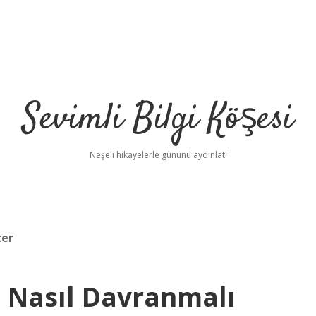
Sevimli Bilgi Köşesi
Neşeli hikayelerle gününü aydınlat!
ter
 Nasıl Davranmalı