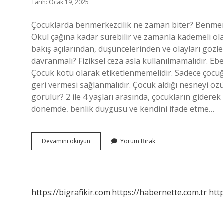
Tarih: Ocak 19, 2025
Çocuklarda benmerkezcilik ne zaman biter? Benmerkez
Okul çağına kadar sürebilir ve zamanla kademeli ola
bakış açılarından, düşüncelerinden ve olayları gözlem
davranmalı? Fiziksel ceza asla kullanılmamalıdır. E
Çocuk kötü olarak etiketlenmemelidir. Sadece çocuğun
geri vermesi sağlanmalıdır. Çocuk aldığı nesneyi öz
görülür? 2 ile 4 yaşları arasında, çocukların gider
dönemde, benlik duygusu ve kendini ifade etme…
Benmerkezci
Devamını okuyun
Yorum Bırak
Çocuğa
Nasıl
Davranmalı
https://bigrafikir.com
https://habernette.com.tr
htt