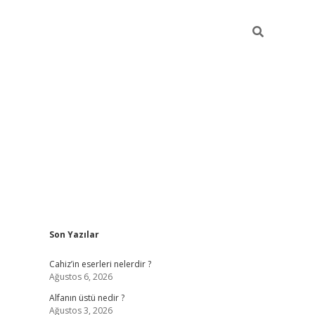
Sidebar
Son Yazılar
ilbet mobil giriş
vdcasino güncel giriş
vdcasino g
Cahiz’in eserleri nelerdir ?
Ağustos 6, 2026
Alfanın üstü nedir ?
Ağustos 3, 2026