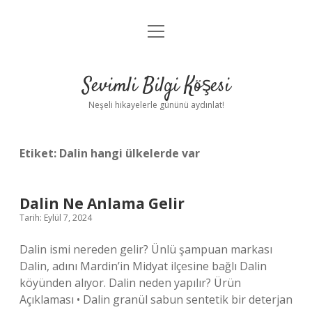
menüyü
Anasayfa
aç
Gizlilik Politikası
Sevimli Bilgi Köşesi
Yasal Uyarı
Neşeli hikayelerle gününü aydınlat!
Hakkımızda
Etiket:
Dalin hangi ülkelerde var
Dalin Ne Anlama Gelir
Tarih: Eylül 7, 2024
Dalin ismi nereden gelir? Ünlü şampuan markası
Dalin, adını Mardin’in Midyat ilçesine bağlı Dalin
köyünden alıyor. Dalin neden yapılır? Ürün
Açıklaması • Dalin granül sabun sentetik bir deterjan