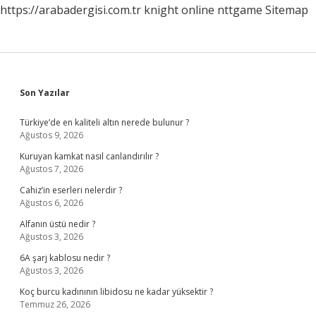
https://arabadergisi.com.tr
knight online
nttgame
Sitemap
Sidebar
Son Yazılar
Türkiye’de en kaliteli altın nerede bulunur ?
Ağustos 9, 2026
Kuruyan kamkat nasıl canlandırılır ?
Ağustos 7, 2026
Cahiz’in eserleri nelerdir ?
Ağustos 6, 2026
Alfanın üstü nedir ?
Ağustos 3, 2026
6A şarj kablosu nedir ?
Ağustos 3, 2026
Koç burcu kadınının libidosu ne kadar yüksektir ?
Temmuz 26, 2026