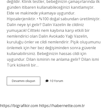
değildir. Klinik testler, bebeğinizin çamaşırlarında ilk
günden itibaren kullanabileceğinizi kanıtlamıştır.
Elde ve makinede yıkamaya uygundur.
Hipoalerjeniktir. • %100 doğal sabundan üretilmiştir.
Dalin neye iyi gelir? Dalin Vazelin ile cildiniz
yumuşacık! Ciltteki nem kaybına karşı etkili bir
nemlendirici olan Dalin Avokado Yağı Vazelin,
kuruluğu önler ve cildi nemlendirir. Pişik oluşumunu
önlemek için her bez değişiminden sonra güvenle
kullanabilirsiniz. Bebeğinizin hassas cildi için
uygundur. Dilan isminin ne anlama gelir? Dilan ismi
Türk kökenli bir…
Dalin
Devamını okuyun
10 Yorum
Ne
Anlama
Gelir
https://bigrafikir.com
https://habernette.com.tr