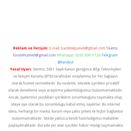
dcasino giriş
betexper.xyz
betci
betci.bet
https://betci.co/
https:
Reklam ve İletişim:
E-mail:
backlinkpaneli@gmail.com
Teams:
forumhizmeti@gmail.com
Whatsapp: 0262 606 0 726
Telegram:
@karabul
Yasal Uyarı:
Sitemiz, 5651 Sayılı Kanun gereğince Bilgi Teknolojileri
ve İletişim Kurumu (BTK) tarafından onaylanmış bir Yer Sağlayıcı
olarak hizmet vermektedir. Bu nedenle, sitedeki içerikleri proaktif
olarak denetleme veya araştırma yükümlülüğümüz bulunmamaktadır.
Ancak, üyelerimiz yazdıkları içeriklerin sorumluluğunu taşımakta olup,
siteye üye olarak bu sorumluluğu kabul etmiş sayılırlar. Bu internet
sitesi, herhangi bir marka, kurum veya şahıs şirketi ile hiçbir bağlantısı
bulunmamaktadır. Sitede yalnızca kendi hazırladığımız makaleler
paylaşılmaktadır. Burada yer alan içerikler haber niteliği taşımamakta