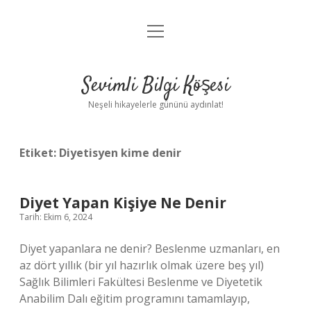
menüyü
Anasayfa
aç
Gizlilik Politikası
Sevimli Bilgi Köşesi
Yasal Uyarı
Neşeli hikayelerle gününü aydınlat!
Hakkımızda
Etiket:
Diyetisyen kime denir
Diyet Yapan Kişiye Ne Denir
Tarih: Ekim 6, 2024
Diyet yapanlara ne denir? Beslenme uzmanları, en
az dört yıllık (bir yıl hazırlık olmak üzere beş yıl)
Sağlık Bilimleri Fakültesi Beslenme ve Diyetetik
Anabilim Dalı eğitim programını tamamlayıp,