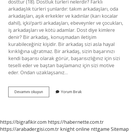
dosttur (18). Dostluk türleri nelerdir? Farklı
arkadaşlık türleri şunlardır: takım arkadaşları, oda
arkadaşları, aşık erkekler ve kadınlar (karı kocalar
dahil), içki/parti arkadaşları, ebeveynler ve çocukları,
iş arkadaşları ve kötü adamlar. Dost diye kimlere
denir? Bir arkadaş, konuşmadan iletişim
kurabileceğiniz kişidir. Bir arkadaş sizi asla hayal
kırıklığına uğratmaz. Bir arkadaş, sizin başarınızı
kendi başarısı olarak görür, başarısızlığınız için sizi
teselli eder ve baştan başlamanız için sizi motive
eder. Ondan uzaklaşsanız…
Kaç
Devamını okuyun
Yorum Bırak
Çeşit
Dost
Vardır
https://bigrafikir.com
https://habernette.com.tr
https://arabadergisi.com.tr
knight online
nttgame
Sitemap