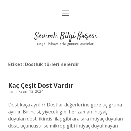
menüyü
Anasayfa
aç
Gizlilik Politikası
Sevimli Bilgi Köşesi
Yasal Uyarı
Neşeli hikayelerle gününü aydınlat!
Hakkımızda
Etiket:
Dostluk türleri nelerdir
Kaç Çeşit Dost Vardır
Tarih: Kasım 13, 2024
Dost kaça ayrılır? Dostlar değerlerine göre üç gruba
ayrılır: Birincisi, yiyecek gibi her zaman ihtiyaç
duyulan dost, ikincisi ilaç gibi ara sıra ihtiyaç duyulan
dost, üçüncüsü ise mikrop gibi ihtiyaç duyulmayan