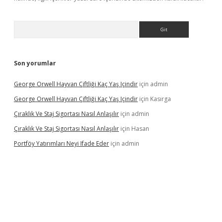
Arama
Son yorumlar
George Orwell Hayvan Çiftliği Kaç Yaş Içindir
için
admin
George Orwell Hayvan Çiftliği Kaç Yaş Içindir
için
Kasırga
Çıraklık Ve Staj Sigortası Nasıl Anlaşılır
için
admin
Çıraklık Ve Staj Sigortası Nasıl Anlaşılır
için
Hasan
Portföy Yatırımları Neyi Ifade Eder
için
admin
iriş
vdcasino giriş
betexper.xyz
betci
betci.bet
https://betci.co/