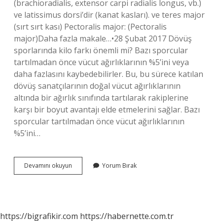
(brachioradialis, extensor carpi radialis longus, vb.)
ve latissimus dorsi’dir (kanat kasları). ve teres major
(sırt sırt kası) Pectoralis major: (Pectoralis
major)Daha fazla makale…•28 Şubat 2017 Dövüş
sporlarında kilo farkı önemli mi? Bazı sporcular
tartılmadan önce vücut ağırlıklarının %5’ini veya
daha fazlasını kaybedebilirler. Bu, bu sürece katılan
dövüş sanatçılarının doğal vücut ağırlıklarının
altında bir ağırlık sınıfında tartılarak rakiplerine
karşı bir boyut avantajı elde etmelerini sağlar. Bazı
sporcular tartılmadan önce vücut ağırlıklarının
%5’ini…
Kavgada
Devamını okuyun
Yorum Bırak
Kas
Önemli
Mi
https://bigrafikir.com
https://habernette.com.tr