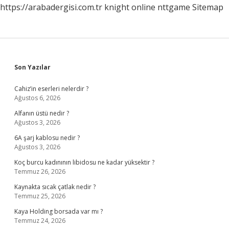
https://arabadergisi.com.tr
knight online
nttgame
Sitemap
Sidebar
Son Yazılar
Cahiz’in eserleri nelerdir ?
Ağustos 6, 2026
Alfanın üstü nedir ?
Ağustos 3, 2026
6A şarj kablosu nedir ?
Ağustos 3, 2026
Koç burcu kadınının libidosu ne kadar yüksektir ?
Temmuz 26, 2026
Kaynakta sıcak çatlak nedir ?
Temmuz 25, 2026
Kaya Holding borsada var mı ?
Temmuz 24, 2026