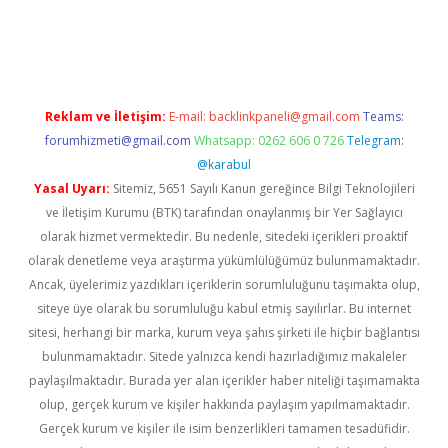
dcasino giriş
betexper.xyz
betci
betci.bet
https://betci.co/
https:
Reklam ve İletişim:
E-mail:
backlinkpaneli@gmail.com
Teams:
forumhizmeti@gmail.com
Whatsapp: 0262 606 0 726
Telegram:
@karabul
Yasal Uyarı:
Sitemiz, 5651 Sayılı Kanun gereğince Bilgi Teknolojileri
ve İletişim Kurumu (BTK) tarafından onaylanmış bir Yer Sağlayıcı
olarak hizmet vermektedir. Bu nedenle, sitedeki içerikleri proaktif
olarak denetleme veya araştırma yükümlülüğümüz bulunmamaktadır.
Ancak, üyelerimiz yazdıkları içeriklerin sorumluluğunu taşımakta olup,
siteye üye olarak bu sorumluluğu kabul etmiş sayılırlar. Bu internet
sitesi, herhangi bir marka, kurum veya şahıs şirketi ile hiçbir bağlantısı
bulunmamaktadır. Sitede yalnızca kendi hazırladığımız makaleler
paylaşılmaktadır. Burada yer alan içerikler haber niteliği taşımamakta
olup, gerçek kurum ve kişiler hakkında paylaşım yapılmamaktadır.
Gerçek kurum ve kişiler ile isim benzerlikleri tamamen tesadüfidir.