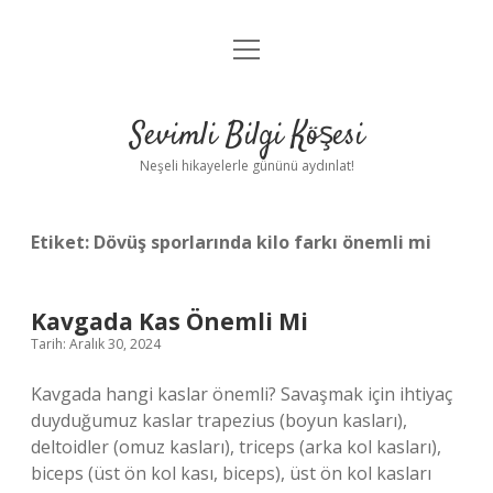
menüyü
Anasayfa
aç
Gizlilik Politikası
Sevimli Bilgi Köşesi
Yasal Uyarı
Neşeli hikayelerle gününü aydınlat!
Hakkımızda
Etiket:
Dövüş sporlarında kilo farkı önemli mi
Kavgada Kas Önemli Mi
Tarih: Aralık 30, 2024
Kavgada hangi kaslar önemli? Savaşmak için ihtiyaç
duyduğumuz kaslar trapezius (boyun kasları),
deltoidler (omuz kasları), triceps (arka kol kasları),
biceps (üst ön kol kası, biceps), üst ön kol kasları