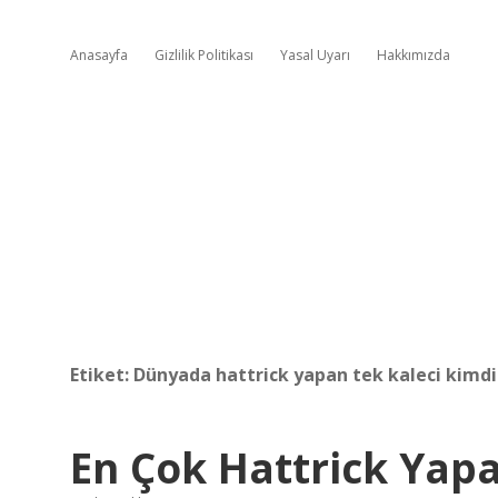
Anasayfa
Gizlilik Politikası
Yasal Uyarı
Hakkımızda
Etiket:
Dünyada hattrick yapan tek kaleci kimdi
En Çok Hattrick Yap