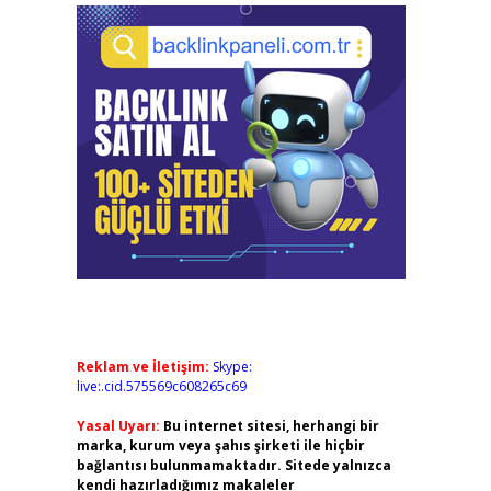
Reklam ve İletişim:
Skype:
live:.cid.575569c608265c69
Yasal Uyarı:
Bu internet sitesi, herhangi bir
marka, kurum veya şahıs şirketi ile hiçbir
bağlantısı bulunmamaktadır. Sitede yalnızca
kendi hazırladığımız makaleler