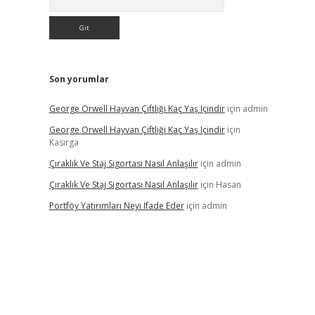
Son yorumlar
George Orwell Hayvan Çiftliği Kaç Yaş Içindir
için
admin
George Orwell Hayvan Çiftliği Kaç Yaş Içindir
için
Kasırga
Çıraklık Ve Staj Sigortası Nasıl Anlaşılır
için
admin
Çıraklık Ve Staj Sigortası Nasıl Anlaşılır
için
Hasan
Portföy Yatırımları Neyi Ifade Eder
için
admin