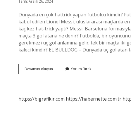
Tarih: Aralık 26, 2024
Dünyada en çok hattrick yapan futbolcu kimdir? Fut
kabul edilen Lionel Messi, uluslararası maçlarda 
kaç kez hat-trick yaptı? Messi, Barselona formasıyla 
maçta 3 gol atana ne denir? Futbolda, bir oyuncunu
gerekmez) üç gol anlamına gelir; tek bir maçta iki go
kaleci kimdir? EL BULLDOG – Dünyada üç gol atan te
En
Devamını okuyun
Yorum Bırak
Çok
Hattrick
Yapan
Kimdir
https://bigrafikir.com
https://habernette.com.tr
htt