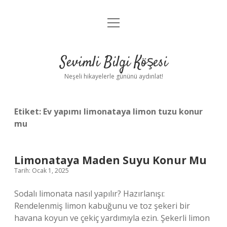
menüyü
Anasayfa
aç
Gizlilik Politikası
Sevimli Bilgi Köşesi
Yasal Uyarı
Neşeli hikayelerle gününü aydınlat!
Hakkımızda
Etiket:
Ev yapımı limonataya limon tuzu konur
mu
Limonataya Maden Suyu Konur Mu
Tarih: Ocak 1, 2025
Sodalı limonata nasıl yapılır? Hazırlanışı:
Rendelenmiş limon kabuğunu ve toz şekeri bir
havana koyun ve çekiç yardımıyla ezin. Şekerli limon