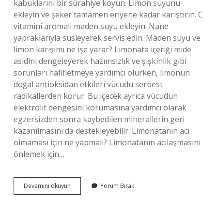
kabuklarını bir sürahiye koyun. Limon suyunu
ekleyin ve şeker tamamen eriyene kadar karıştırın. C
vitamini aromalı maden suyu ekleyin. Nane
yapraklarıyla süsleyerek servis edin. Maden suyu ve
limon karışımı ne işe yarar? Limonata içeriği mide
asidini dengeleyerek hazımsızlık ve şişkinlik gibi
sorunları hafifletmeye yardımcı olurken, limonun
doğal antioksidan etkileri vücudu serbest
radikallerden korur. Bu içecek ayrıca vücudun
elektrolit dengesini korumasına yardımcı olarak
egzersizden sonra kaybedilen minerallerin geri
kazanılmasını da destekleyebilir. Limonatanın acı
olmaması için ne yapmalı? Limonatanın acılaşmasını
önlemek için…
Limonataya
Devamını okuyun
Yorum Bırak
Maden
Suyu
Konur