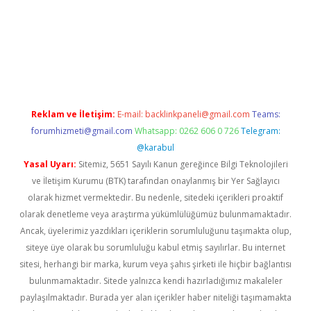
casino giriş
betexper.xyz
betci
betci.bet
https://betci.co/
https:
Reklam ve İletişim:
E-mail:
backlinkpaneli@gmail.com
Teams:
forumhizmeti@gmail.com
Whatsapp: 0262 606 0 726
Telegram:
@karabul
Yasal Uyarı:
Sitemiz, 5651 Sayılı Kanun gereğince Bilgi Teknolojileri
ve İletişim Kurumu (BTK) tarafından onaylanmış bir Yer Sağlayıcı
olarak hizmet vermektedir. Bu nedenle, sitedeki içerikleri proaktif
olarak denetleme veya araştırma yükümlülüğümüz bulunmamaktadır.
Ancak, üyelerimiz yazdıkları içeriklerin sorumluluğunu taşımakta olup,
siteye üye olarak bu sorumluluğu kabul etmiş sayılırlar. Bu internet
sitesi, herhangi bir marka, kurum veya şahıs şirketi ile hiçbir bağlantısı
bulunmamaktadır. Sitede yalnızca kendi hazırladığımız makaleler
paylaşılmaktadır. Burada yer alan içerikler haber niteliği taşımamakta