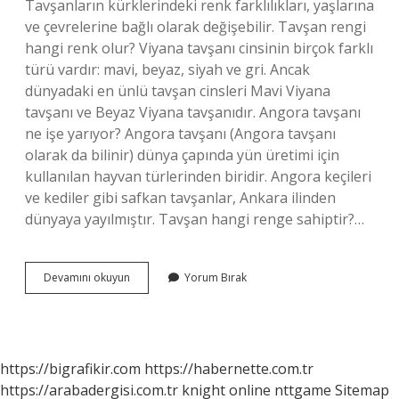
Tavşanların kürklerindeki renk farklılıkları, yaşlarına
ve çevrelerine bağlı olarak değişebilir. Tavşan rengi
hangi renk olur? Viyana tavşanı cinsinin birçok farklı
türü vardır: mavi, beyaz, siyah ve gri. Ancak
dünyadaki en ünlü tavşan cinsleri Mavi Viyana
tavşanı ve Beyaz Viyana tavşanıdır. Angora tavşanı
ne işe yarıyor? Angora tavşanı (Angora tavşanı
olarak da bilinir) dünya çapında yün üretimi için
kullanılan hayvan türlerinden biridir. Angora keçileri
ve kediler gibi safkan tavşanlar, Ankara ilinden
dünyaya yayılmıştır. Tavşan hangi renge sahiptir?…
Angora
Devamını okuyun
Yorum Bırak
Tavşanı
Rengi
Değişir
Mi
https://bigrafikir.com
https://habernette.com.tr
https://arabadergisi.com.tr
knight online
nttgame
Sitemap