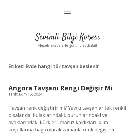
menüyü
Anasayfa
aç
Gizlilik Politikası
Sevimli Bilgi Köşesi
Yasal Uyarı
Neşeli hikayelerle gününü aydınlat!
Hakkımızda
Etiket:
Evde hangi tür tavşan beslenir
Angora Tavşanı Rengi Değişir Mi
Tarih: Ekim 15, 2024
Tavşan renk değiştirir mi? Yavru tavşanlar tek renkli
olsalar da, kulaklarındaki, burunlarındaki ve
ayaklarındaki kürkleri, maruz kaldıkları iklim
koşullarına bağlı olarak zamanla renk değiştirir.