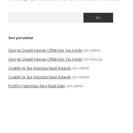
Arama
Son yorumlar
George Orwell Hayvan Çiftliği Kaç Yaş Içindir
için
admin
George Orwell Hayvan Çiftliği Kaç Yaş Içindir
için
Kasırga
Çıraklık Ve Staj Sigortası Nasıl Anlaşılır
için
admin
Çıraklık Ve Staj Sigortası Nasıl Anlaşılır
için
Hasan
Portföy Yatırımları Neyi Ifade Eder
için
admin
dcasino giriş
betexper.xyz
betci
betci.bet
https://betci.co/
https: