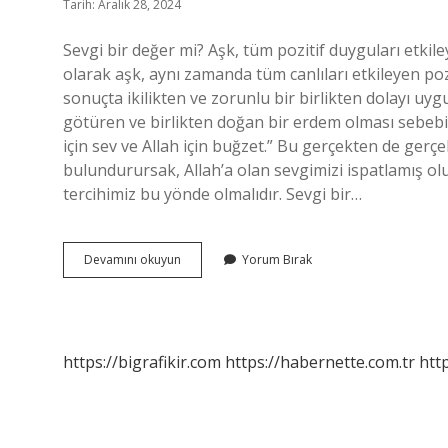
Tarih: Aralık 28, 2024
Sevgi bir değer mi? Aşk, tüm pozitif duyguları etk
olarak aşk, aynı zamanda tüm canlıları etkileyen pozit
sonuçta ikilikten ve zorunlu bir birlikten dolayı uy
götüren ve birlikten doğan bir erdem olması sebebiyl
için sev ve Allah için buğzet.” Bu gerçekten de gerçe
bulundurursak, Allah’a olan sevgimizi ispatlamış olu
tercihimiz bu yönde olmalıdır. Sevgi bir…
Sevgi
Devamını okuyun
Yorum Bırak
Menfaat
Mi
https://bigrafikir.com
https://habernette.com.tr
htt