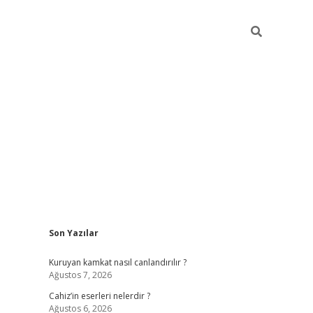
Sidebar
Son Yazılar
ilbet mobil giriş
vdcasino güncel giriş
vdcasino gi
Kuruyan kamkat nasıl canlandırılır ?
Ağustos 7, 2026
Cahiz’in eserleri nelerdir ?
Ağustos 6, 2026