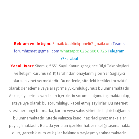
dcasino giriş
betexper.xyz
betci
betci.bet
https://betci.co/
https:
Reklam ve İletişim:
E-mail:
backlinkpaneli@gmail.com
Teams:
forumhizmeti@gmail.com
Whatsapp: 0262 606 0 726
Telegram:
@karabul
Yasal Uyarı:
Sitemiz, 5651 Sayılı Kanun gereğince Bilgi Teknolojileri
ve İletişim Kurumu (BTK) tarafından onaylanmış bir Yer Sağlayıcı
olarak hizmet vermektedir. Bu nedenle, sitedeki içerikleri proaktif
olarak denetleme veya araştırma yükümlülüğümüz bulunmamaktadır.
Ancak, üyelerimiz yazdıkları içeriklerin sorumluluğunu taşımakta olup,
siteye üye olarak bu sorumluluğu kabul etmiş sayılırlar. Bu internet
sitesi, herhangi bir marka, kurum veya şahıs şirketi ile hiçbir bağlantısı
bulunmamaktadır. Sitede yalnızca kendi hazırladığımız makaleler
paylaşılmaktadır. Burada yer alan içerikler haber niteliği taşımamakta
olup, gerçek kurum ve kişiler hakkında paylaşım yapılmamaktadır.