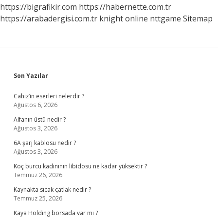
Olmalı
https://bigrafikir.com
https://habernette.com.tr
Kadınlar
https://arabadergisi.com.tr
knight online
nttgame
Sitemap
Kulübü
Sidebar
Son Yazılar
Cahiz’in eserleri nelerdir ?
Ağustos 6, 2026
Alfanın üstü nedir ?
Ağustos 3, 2026
6A şarj kablosu nedir ?
Ağustos 3, 2026
Koç burcu kadınının libidosu ne kadar yüksektir ?
Temmuz 26, 2026
Kaynakta sıcak çatlak nedir ?
Temmuz 25, 2026
Kaya Holding borsada var mı ?