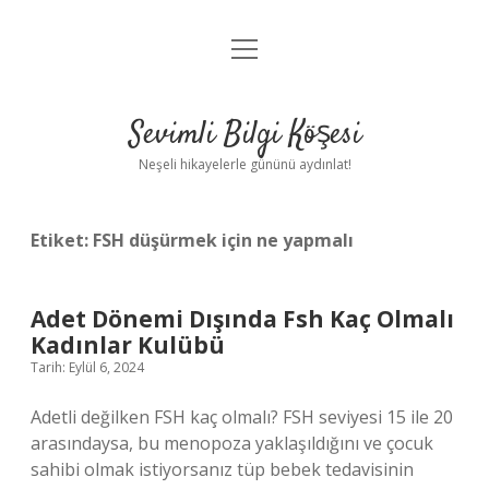
menüyü
Anasayfa
aç
Gizlilik Politikası
Sevimli Bilgi Köşesi
Yasal Uyarı
Neşeli hikayelerle gününü aydınlat!
Hakkımızda
Etiket:
FSH düşürmek için ne yapmalı
Adet Dönemi Dışında Fsh Kaç Olmalı
Kadınlar Kulübü
Tarih: Eylül 6, 2024
Adetli değilken FSH kaç olmalı? FSH seviyesi 15 ile 20
arasındaysa, bu menopoza yaklaşıldığını ve çocuk
sahibi olmak istiyorsanız tüp bebek tedavisinin