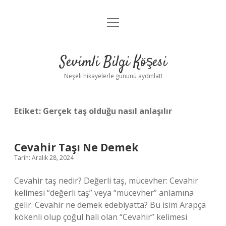
menüyü
Anasayfa
aç
Gizlilik Politikası
Sevimli Bilgi Köşesi
Yasal Uyarı
Neşeli hikayelerle gününü aydınlat!
Hakkımızda
Etiket:
Gerçek taş olduğu nasıl anlaşılır
Cevahir Taşı Ne Demek
Tarih: Aralık 28, 2024
Cevahir taş nedir? Değerli taş, mücevher: Cevahir
kelimesi “değerli taş” veya “mücevher” anlamına
gelir. Cevahir ne demek edebiyatta? Bu isim Arapça
kökenli olup çoğul hali olan “Cevahir” kelimesi