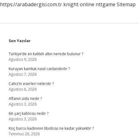
https://arabadergisi.com.tr
knight online
nttgame
Sitemap
Sidebar
Son Yazılar
Türkiye’de en kaliteli altın nerede bulunur ?
Ağustos 9, 2026
Kuruyan kamkat nasıl canlandırılır ?
Ağustos 7, 2026
Cahiz’in eserleri nelerdir ?
Ağustos 6, 2026
Alfanın üstü nedir ?
Ağustos 3, 2026
6A şarj kablosu nedir ?
Ağustos 3, 2026
Koç burcu kadınının libidosu ne kadar yüksektir ?
Temmuz 26, 2026