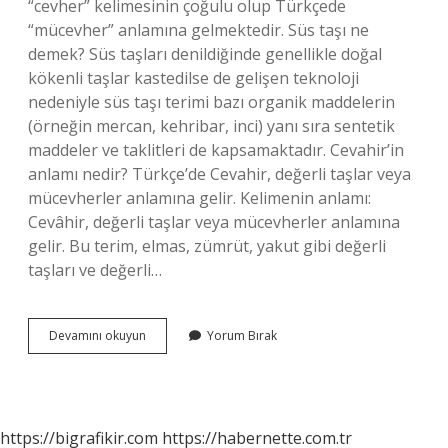
“cevher” kelimesinin çoğulu olup Türkçede
“mücevher” anlamına gelmektedir. Süs taşı ne
demek? Süs taşları denildiğinde genellikle doğal
kökenli taşlar kastedilse de gelişen teknoloji
nedeniyle süs taşı terimi bazı organik maddelerin
(örneğin mercan, kehribar, inci) yanı sıra sentetik
maddeler ve taklitleri de kapsamaktadır. Cevahir’in
anlamı nedir? Türkçe’de Cevahir, değerli taşlar veya
mücevherler anlamına gelir. Kelimenin anlamı:
Cevâhir, değerli taşlar veya mücevherler anlamına
gelir. Bu terim, elmas, zümrüt, yakut gibi değerli
taşları ve değerli…
Cevahir
Devamını okuyun
Yorum Bırak
Taşı
Ne
Demek
https://bigrafikir.com
https://habernette.com.tr