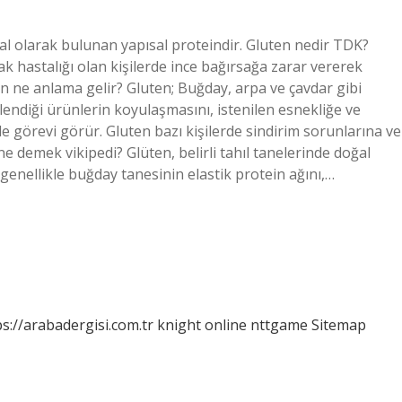
ğal olarak bulunan yapısal proteindir. Gluten nedir TDK?
ak hastalığı olan kişilerde ince bağırsağa zarar vererek
ten ne anlama gelir? Gluten; Buğday, arpa ve çavdar gibi
klendiği ürünlerin koyulaşmasını, istenilen esnekliğe ve
e görevi görür. Gluten bazı kişilerde sindirim sorunlarına ve
ne demek vikipedi? Glüten, belirli tahıl tanelerinde doğal
 genellikle buğday tanesinin elastik protein ağını,…
ps://arabadergisi.com.tr
knight online
nttgame
Sitemap