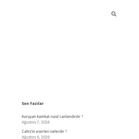
Sidebar
Son Yazılar
ilbet mobil giriş
vdcasino güncel giriş
vdcasino g
Kuruyan kamkat nasıl canlandırılır ?
Ağustos 7, 2026
Cahiz’in eserleri nelerdir ?
Ağustos 6, 2026