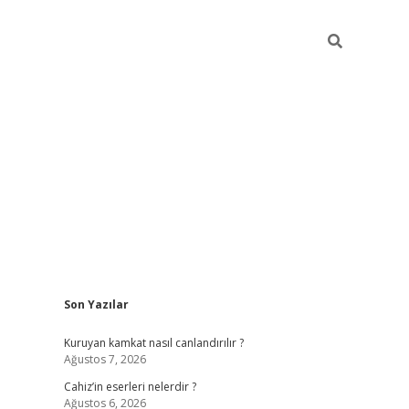
Sidebar
Son Yazılar
ilbet mobil giriş
vdcasino güncel giriş
vdcasino g
Kuruyan kamkat nasıl canlandırılır ?
Ağustos 7, 2026
Cahiz’in eserleri nelerdir ?
Ağustos 6, 2026