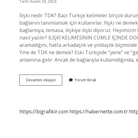
Tarih: Kasım 20, 2024
İlişki nedir TDK? Bazı Türkçe kelimeler birçok durumda
bağlarını tanımlamak için kullanırlar. İlişki ne demek 
bağlantıya, temasa, ilişkiye ilişki diyoruz. Hepimizin b
nasıl yazılır? İLİŞKİ KELİMESİNİN CÜMLE İÇİNDE D
aramadığını, hatta arkadaşlık ve yoldaşlık biçiminde bi
Yine de TDK ne demek? Eski Türkçede “yene” ve “gene
anlamına gelir. Ancak de bağlacıyla kullanıldığında
Tdk
Devamını okuyun
Yorum Bırak
Ilişki
Ne
Demek
https://bigrafikir.com
https://habernette.com.tr
htt