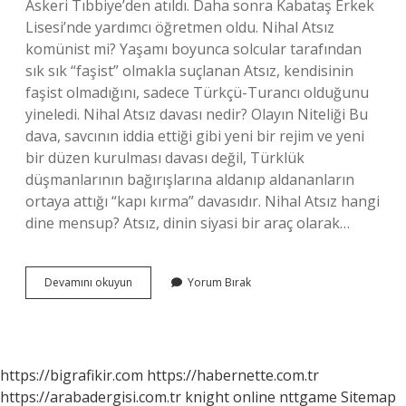
Askeri Tıbbiye’den atıldı. Daha sonra Kabataş Erkek
Lisesi’nde yardımcı öğretmen oldu. Nihal Atsız
komünist mi? Yaşamı boyunca solcular tarafından
sık sık “faşist” olmakla suçlanan Atsız, kendisinin
faşist olmadığını, sadece Türkçü-Turancı olduğunu
yineledi. Nihal Atsız davası nedir? Olayın Niteliği Bu
dava, savcının iddia ettiği gibi yeni bir rejim ve yeni
bir düzen kurulması davası değil, Türklük
düşmanlarının bağırışlarına aldanıp aldananların
ortaya attığı “kapı kırma” davasıdır. Nihal Atsız hangi
dine mensup? Atsız, dinin siyasi bir araç olarak…
Atsız
Devamını okuyun
Yorum Bırak
Neden
Hapse
Atıldı
https://bigrafikir.com
https://habernette.com.tr
https://arabadergisi.com.tr
knight online
nttgame
Sitemap