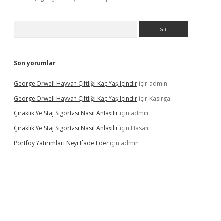
Arama
Son yorumlar
George Orwell Hayvan Çiftliği Kaç Yaş Içindir
için
admin
George Orwell Hayvan Çiftliği Kaç Yaş Içindir
için
Kasırga
Çıraklık Ve Staj Sigortası Nasıl Anlaşılır
için
admin
Çıraklık Ve Staj Sigortası Nasıl Anlaşılır
için
Hasan
Portföy Yatırımları Neyi Ifade Eder
için
admin
dcasino giriş
betexper.xyz
betci
betci.bet
https://betci.co/
https: