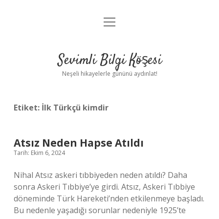
menüyü
Anasayfa
aç
Gizlilik Politikası
Sevimli Bilgi Köşesi
Yasal Uyarı
Neşeli hikayelerle gününü aydınlat!
Hakkımızda
Etiket:
İlk Türkçü kimdir
Atsız Neden Hapse Atıldı
Tarih: Ekim 6, 2024
Nihal Atsız askeri tıbbiyeden neden atıldı? Daha
sonra Askeri Tıbbiye’ye girdi. Atsız, Askeri Tıbbiye
döneminde Türk Hareketi’nden etkilenmeye başladı.
Bu nedenle yaşadığı sorunlar nedeniyle 1925’te