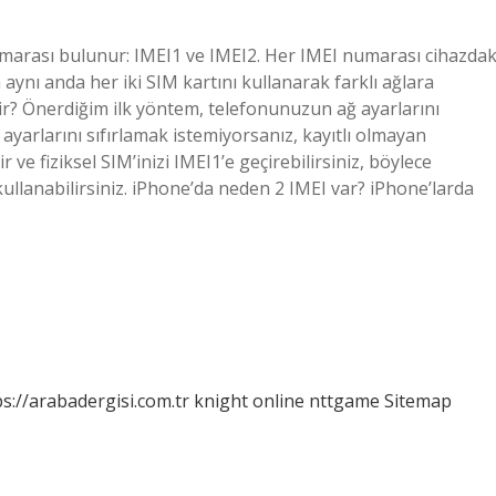
 numarası bulunur: IMEI1 ve IMEI2. Her IMEI numarası cihazdak
n aynı anda her iki SIM kartını kullanarak farklı ağlara
lir? Önerdiğim ilk yöntem, telefonunuzun ağ ayarlarını
ayarlarını sıfırlamak istemiyorsanız, kayıtlı olmayan
r ve fiziksel SIM’inizi IMEI1’e geçirebilirsiniz, böylece
lanabilirsiniz. iPhone’da neden 2 IMEI var? iPhone’larda
ps://arabadergisi.com.tr
knight online
nttgame
Sitemap