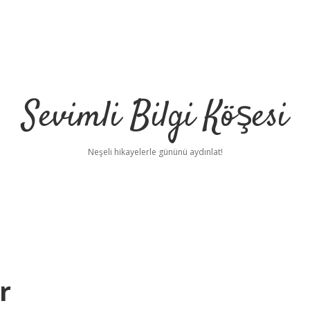
Sevimli Bilgi Köşesi
Neşeli hikayelerle gününü aydınlat!
r