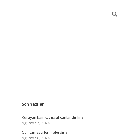
Sidebar
Son Yazılar
ilbet mobil giriş
vdcasino güncel giriş
vdcasino gi
Kuruyan kamkat nasıl canlandırılır ?
Ağustos 7, 2026
Cahiz’in eserleri nelerdir ?
Ağustos 6, 2026