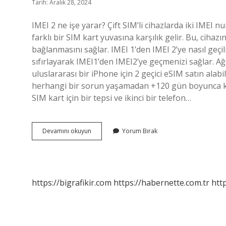
Tarih: Aralık 28, 2024
IMEI 2 ne işe yarar? Çift SIM’li cihazlarda iki IMEI
farklı bir SIM kart yuvasına karşılık gelir. Bu, cihazı
bağlanmasını sağlar. IMEI 1’den IMEI 2’ye nasıl geçi
sıfırlayarak IMEI1’den IMEI2’ye geçmenizi sağlar. Ağ 
uluslararası bir iPhone için 2 geçici eSIM satın alabili
herhangi bir sorun yaşamadan +120 gün boyunca kul
SIM kart için bir tepsi ve ikinci bir telefon…
Imei
Devamını okuyun
Yorum Bırak
2
Nasıl
Kullanılır
https://bigrafikir.com
https://habernette.com.tr
htt