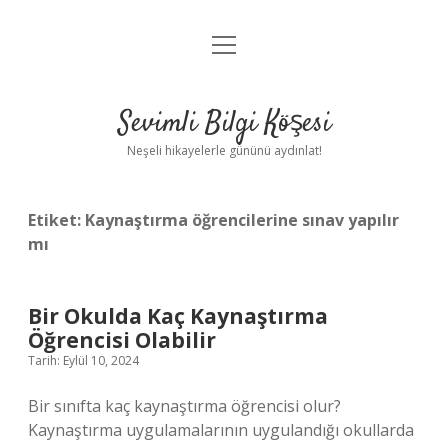
menüyü
Anasayfa
aç
Gizlilik Politikası
Sevimli Bilgi Köşesi
Yasal Uyarı
Neşeli hikayelerle gününü aydınlat!
Hakkımızda
Etiket:
Kaynaştırma öğrencilerine sınav yapılır
mı
Bir Okulda Kaç Kaynaştırma
Öğrencisi Olabilir
Tarih: Eylül 10, 2024
Bir sınıfta kaç kaynaştırma öğrencisi olur?
Kaynaştırma uygulamalarının uygulandığı okullarda