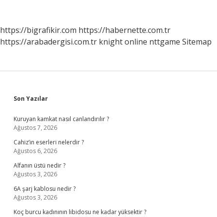
Kaynaştırma
Öğrencisi
Olabilir
https://bigrafikir.com
https://habernette.com.tr
https://arabadergisi.com.tr
knight online
nttgame
Sitemap
Sidebar
Son Yazılar
Kuruyan kamkat nasıl canlandırılır ?
Ağustos 7, 2026
Cahiz’in eserleri nelerdir ?
Ağustos 6, 2026
Alfanın üstü nedir ?
Ağustos 3, 2026
6A şarj kablosu nedir ?
Ağustos 3, 2026
Koç burcu kadınının libidosu ne kadar yüksektir ?