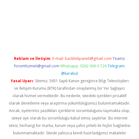
dcasino giriş
betexper.xyz
betci
betci.bet
https://betci.co/
https:
Reklam ve İletişim:
E-mail:
backlinkpaneli@gmail.com
Teams:
forumhizmeti@gmail.com
Whatsapp: 0262 606 0 726
Telegram:
@karabul
Yasal Uyarı:
Sitemiz, 5651 Sayılı Kanun gereğince Bilgi Teknolojileri
ve İletişim Kurumu (BTK) tarafından onaylanmış bir Yer Sağlayıcı
olarak hizmet vermektedir. Bu nedenle, sitedeki içerikleri proaktif
olarak denetleme veya araştırma yükümlülüğümüz bulunmamaktadır.
Ancak, üyelerimiz yazdıkları içeriklerin sorumluluğunu taşımakta olup,
siteye üye olarak bu sorumluluğu kabul etmiş sayılırlar. Bu internet
sitesi, herhangi bir marka, kurum veya şahıs şirketi ile hiçbir bağlantısı
bulunmamaktadır. Sitede yalnızca kendi hazırladığımız makaleler