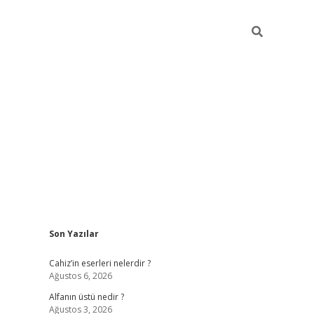
Sidebar
Son Yazılar
ilbet mobil giriş
vdcasino güncel giriş
vdcasin
Cahiz’in eserleri nelerdir ?
Ağustos 6, 2026
Alfanın üstü nedir ?
Ağustos 3, 2026