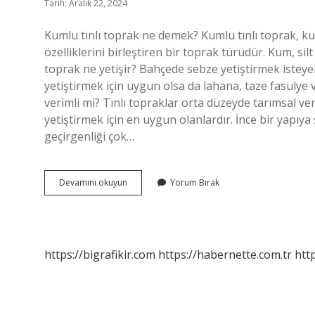
Tarih: Aralık 22, 2024
Kumlu tınlı toprak ne demek? Kumlu tınlı toprak, kum
özelliklerini birleştiren bir toprak türüdür. Kum, silt
toprak ne yetişir? Bahçede sebze yetiştirmek isteyenler
yetiştirmek için uygun olsa da lahana, taze fasulye ve
verimli mi? Tınlı topraklar orta düzeyde tarımsal veri
yetiştirmek için en uygun olanlardır. İnce bir yapıya 
geçirgenliği çok…
Tınlı
Devamını okuyun
Yorum Bırak
Ne
Demek
https://bigrafikir.com
https://habernette.com.tr
htt