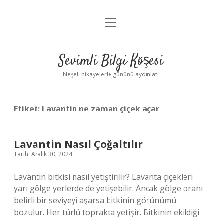
menüyü
Anasayfa
aç
Gizlilik Politikası
Sevimli Bilgi Köşesi
Yasal Uyarı
Neşeli hikayelerle gününü aydınlat!
Hakkımızda
Etiket:
Lavantin ne zaman çiçek açar
Lavantin Nasıl Çoğaltılır
Tarih: Aralık 30, 2024
Lavantin bitkisi nasıl yetiştirilir? Lavanta çiçekleri
yarı gölge yerlerde de yetişebilir. Ancak gölge oranı
belirli bir seviyeyi aşarsa bitkinin görünümü
bozulur. Her türlü toprakta yetişir. Bitkinin ekildiği