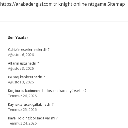
https://arabadergisi.com.tr
knight online
nttgame
Sitemap
Sidebar
Son Yazılar
Cahiz’in eserleri nelerdir ?
Ağustos 6, 2026
Alfanın üstü nedir ?
Ağustos 3, 2026
6A şarj kablosu nedir ?
Ağustos 3, 2026
Koç burcu kadınının libidosu ne kadar yüksektir ?
Temmuz 26, 2026
Kaynakta sıcak çatlak nedir ?
Temmuz 25, 2026
Kaya Holding borsada var mı ?
Temmuz 24, 2026