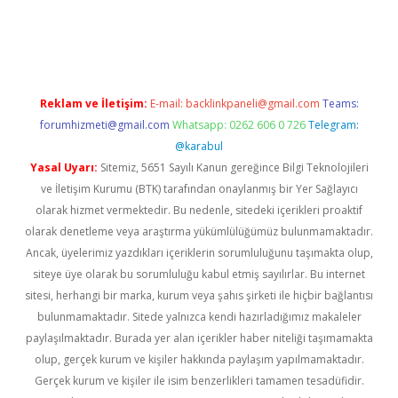
vdcasino giriş
betexper.xyz
betci
betci.bet
https://betci.co/
https
Reklam ve İletişim:
E-mail:
backlinkpaneli@gmail.com
Teams:
forumhizmeti@gmail.com
Whatsapp: 0262 606 0 726
Telegram:
@karabul
Yasal Uyarı:
Sitemiz, 5651 Sayılı Kanun gereğince Bilgi Teknolojileri
ve İletişim Kurumu (BTK) tarafından onaylanmış bir Yer Sağlayıcı
olarak hizmet vermektedir. Bu nedenle, sitedeki içerikleri proaktif
olarak denetleme veya araştırma yükümlülüğümüz bulunmamaktadır.
Ancak, üyelerimiz yazdıkları içeriklerin sorumluluğunu taşımakta olup,
siteye üye olarak bu sorumluluğu kabul etmiş sayılırlar. Bu internet
sitesi, herhangi bir marka, kurum veya şahıs şirketi ile hiçbir bağlantısı
bulunmamaktadır. Sitede yalnızca kendi hazırladığımız makaleler
paylaşılmaktadır. Burada yer alan içerikler haber niteliği taşımamakta
olup, gerçek kurum ve kişiler hakkında paylaşım yapılmamaktadır.
Gerçek kurum ve kişiler ile isim benzerlikleri tamamen tesadüfidir.