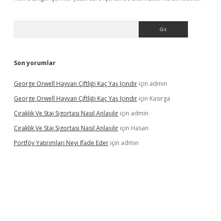
Arama
Son yorumlar
George Orwell Hayvan Çiftliği Kaç Yaş Içindir
için
admin
George Orwell Hayvan Çiftliği Kaç Yaş Içindir
için
Kasırga
Çıraklık Ve Staj Sigortası Nasıl Anlaşılır
için
admin
Çıraklık Ve Staj Sigortası Nasıl Anlaşılır
için
Hasan
Portföy Yatırımları Neyi Ifade Eder
için
admin
vdcasino giriş
betexper.xyz
betci
betci.bet
https://betci.co/
https