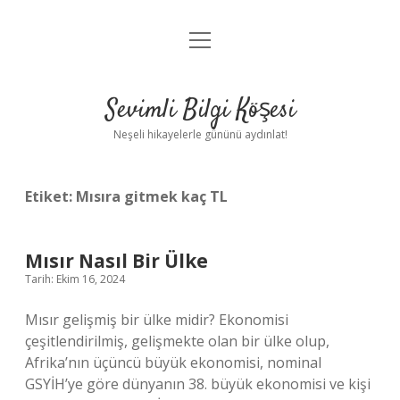
menüyü
Anasayfa
aç
Gizlilik Politikası
Sevimli Bilgi Köşesi
Yasal Uyarı
Neşeli hikayelerle gününü aydınlat!
Hakkımızda
Etiket:
Mısıra gitmek kaç TL
Mısır Nasıl Bir Ülke
Tarih: Ekim 16, 2024
Mısır gelişmiş bir ülke midir? Ekonomisi
çeşitlendirilmiş, gelişmekte olan bir ülke olup,
Afrika’nın üçüncü büyük ekonomisi, nominal
GSYİH’ye göre dünyanın 38. büyük ekonomisi ve kişi