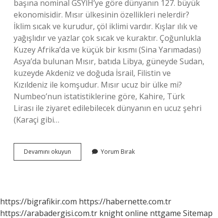
başına nominal GSYİH’ye göre dünyanın 127. büyük
ekonomisidir. Mısır ülkesinin özellikleri nelerdir?
İklim sıcak ve kurudur, çöl iklimi vardır. Kışlar ılık ve
yağışlıdır ve yazlar çok sıcak ve kuraktır. Çoğunlukla
Kuzey Afrika’da ve küçük bir kısmı (Sina Yarımadası)
Asya’da bulunan Mısır, batıda Libya, güneyde Sudan,
kuzeyde Akdeniz ve doğuda İsrail, Filistin ve
Kızıldeniz ile komşudur. Mısır ucuz bir ülke mi?
Numbeo’nun istatistiklerine göre, Kahire, Türk
Lirası ile ziyaret edilebilecek dünyanın en ucuz şehri
(Karaçi gibi…
Mısır
Devamını okuyun
Yorum Bırak
Nasıl
Bir
Ülke
https://bigrafikir.com
https://habernette.com.tr
https://arabadergisi.com.tr
knight online
nttgame
Sitemap