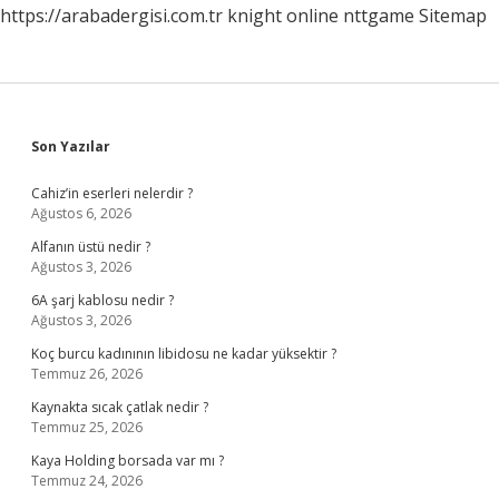
https://arabadergisi.com.tr
knight online
nttgame
Sitemap
Sidebar
Son Yazılar
Cahiz’in eserleri nelerdir ?
Ağustos 6, 2026
Alfanın üstü nedir ?
Ağustos 3, 2026
6A şarj kablosu nedir ?
Ağustos 3, 2026
Koç burcu kadınının libidosu ne kadar yüksektir ?
Temmuz 26, 2026
Kaynakta sıcak çatlak nedir ?
Temmuz 25, 2026
Kaya Holding borsada var mı ?
Temmuz 24, 2026