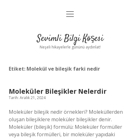
menüyü
Anasayfa
aç
Gizlilik Politikası
Sevimli Bilgi Köşesi
Yasal Uyarı
Neşeli hikayelerle gününü aydınlat!
Hakkımızda
Etiket:
Molekül ve bileşik farki nedir
Moleküler Bileşikler Nelerdir
Tarih: Aralık 21, 2024
Moleküler bileşik nedir örnekleri? Moleküllerden
oluşan bileşiklere moleküler bileşikler denir.
Moleküler (bileşik) formülü: Moleküler formüller
veya bileşik formülleri, bir moleküler yapıdaki