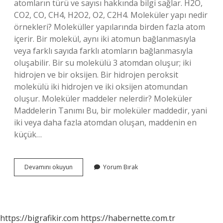
atomların türü ve sayısı hakkında bilgi sağlar. H2O,
CO2, CO, CH4, H2O2, O2, C2H4. Moleküler yapı nedir
örnekleri? Moleküller yapılarında birden fazla atom
içerir. Bir molekül, aynı iki atomun bağlanmasıyla
veya farklı sayıda farklı atomların bağlanmasıyla
oluşabilir. Bir su molekülü 3 atomdan oluşur; iki
hidrojen ve bir oksijen. Bir hidrojen peroksit
molekülü iki hidrojen ve iki oksijen atomundan
oluşur. Moleküler maddeler nelerdir? Moleküler
Maddelerin Tanımı Bu, bir moleküler maddedir, yani
iki veya daha fazla atomdan oluşan, maddenin en
küçük…
Moleküler
Devamını okuyun
Yorum Bırak
Bileşikler
Nelerdir
https://bigrafikir.com
https://habernette.com.tr