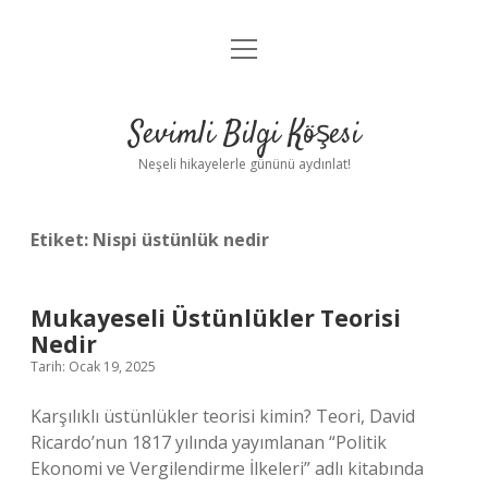
menüyü
Anasayfa
aç
Gizlilik Politikası
Sevimli Bilgi Köşesi
Yasal Uyarı
Neşeli hikayelerle gününü aydınlat!
Hakkımızda
Etiket:
Nispi üstünlük nedir
Mukayeseli Üstünlükler Teorisi
Nedir
Tarih: Ocak 19, 2025
Karşılıklı üstünlükler teorisi kimin? Teori, David
Ricardo’nun 1817 yılında yayımlanan “Politik
Ekonomi ve Vergilendirme İlkeleri” adlı kitabında