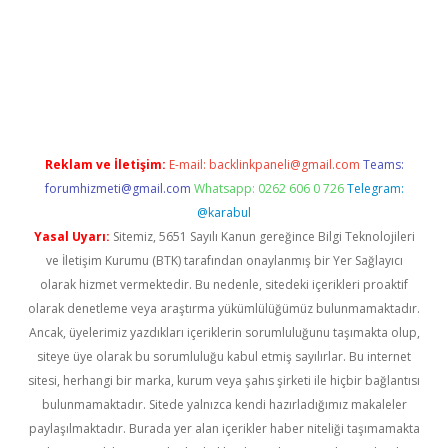
dcasino giriş
betexper.xyz
betci
betci.bet
https://betci.co/
https:
Reklam ve İletişim:
E-mail:
backlinkpaneli@gmail.com
Teams:
forumhizmeti@gmail.com
Whatsapp: 0262 606 0 726
Telegram:
@karabul
Yasal Uyarı:
Sitemiz, 5651 Sayılı Kanun gereğince Bilgi Teknolojileri
ve İletişim Kurumu (BTK) tarafından onaylanmış bir Yer Sağlayıcı
olarak hizmet vermektedir. Bu nedenle, sitedeki içerikleri proaktif
olarak denetleme veya araştırma yükümlülüğümüz bulunmamaktadır.
Ancak, üyelerimiz yazdıkları içeriklerin sorumluluğunu taşımakta olup,
siteye üye olarak bu sorumluluğu kabul etmiş sayılırlar. Bu internet
sitesi, herhangi bir marka, kurum veya şahıs şirketi ile hiçbir bağlantısı
bulunmamaktadır. Sitede yalnızca kendi hazırladığımız makaleler
paylaşılmaktadır. Burada yer alan içerikler haber niteliği taşımamakta