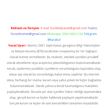
iş
vdcasino giriş
betexper.xyz
betci
betci.bet
https://betci.co/
htt
Reklam ve İletişim:
E-mail:
backlinkpaneli@gmail.com
Teams:
forumhizmeti@gmail.com
Whatsapp: 0262 606 0 726
Telegram:
@karabul
Yasal Uyarı:
Sitemiz, 5651 Sayılı Kanun gereğince Bilgi Teknolojileri
ve İletişim Kurumu (BTK) tarafından onaylanmış bir Yer Sağlayıcı
olarak hizmet vermektedir. Bu nedenle, sitedeki içerikleri proaktif
olarak denetleme veya araştırma yükümlülüğümüz bulunmamaktadır.
Ancak, üyelerimiz yazdıkları içeriklerin sorumluluğunu taşımakta olup,
siteye üye olarak bu sorumluluğu kabul etmiş sayılırlar. Bu internet
sitesi, herhangi bir marka, kurum veya şahıs şirketi ile hiçbir bağlantısı
bulunmamaktadır. Sitede yalnızca kendi hazırladığımız makaleler
paylaşılmaktadır. Burada yer alan içerikler haber niteliği taşımamakta
olup, gerçek kurum ve kişiler hakkında paylaşım yapılmamaktadır.
Gerçek kurum ve kişiler ile isim benzerlikleri tamamen tesadüfidir.