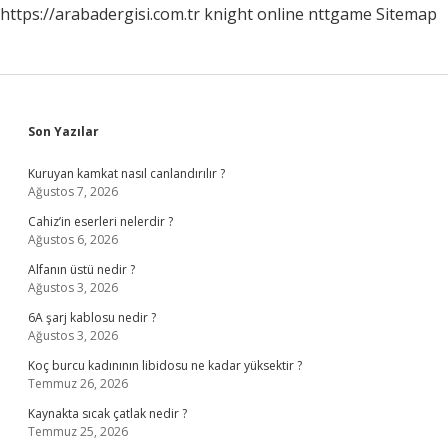
https://arabadergisi.com.tr
knight online
nttgame
Sitemap
Sidebar
Son Yazılar
Kuruyan kamkat nasıl canlandırılır ?
Ağustos 7, 2026
Cahiz’in eserleri nelerdir ?
Ağustos 6, 2026
Alfanın üstü nedir ?
Ağustos 3, 2026
6A şarj kablosu nedir ?
Ağustos 3, 2026
Koç burcu kadınının libidosu ne kadar yüksektir ?
Temmuz 26, 2026
Kaynakta sıcak çatlak nedir ?
Temmuz 25, 2026