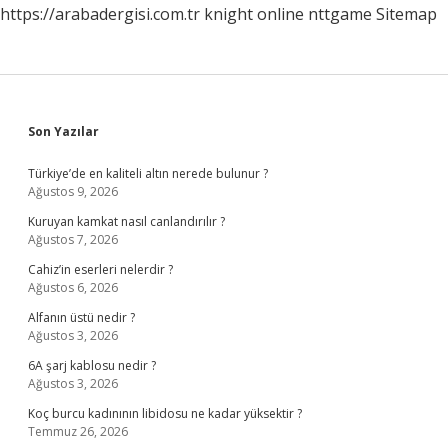
https://arabadergisi.com.tr
knight online
nttgame
Sitemap
Sidebar
Son Yazılar
Türkiye’de en kaliteli altın nerede bulunur ?
Ağustos 9, 2026
Kuruyan kamkat nasıl canlandırılır ?
Ağustos 7, 2026
Cahiz’in eserleri nelerdir ?
Ağustos 6, 2026
Alfanın üstü nedir ?
Ağustos 3, 2026
6A şarj kablosu nedir ?
Ağustos 3, 2026
Koç burcu kadınının libidosu ne kadar yüksektir ?
Temmuz 26, 2026