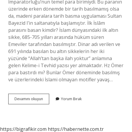
İmparatorluğu’nun temel para birimiydi. Bu paranın
üzerinde erken dönemde bir tarih basılmamış olsa
da, madeni paralara tarih basma uygulaması Sultan
Bayezid I’in saltanatıyla başlamıştır. İlk İslâm
parasını basan kimdir? İslam dünyasındaki ilk altın
sikke, 685-705 yılları arasında hüküm süren
Emeviler tarafından basılmıştır. Dinar adı verilen ve
691 yılında basılan bu altın sikkelerin her iki
yüzünde “Allah’tan başka ilah yoktur” anlamına
gelen Kelime-i Tevhid yazısı yer almaktadır. Hz Ömer
para bastırdı mı? Bunlar Ömer döneminde basılmış
ve üzerlerindeki İslami olmayan motifler yavaş…
Islam
Devamını okuyun
Yorum Bırak
Devletinde
Ilk
Parayı
Kim
Bastırdı
https://bigrafikir.com
https://habernette.com.tr