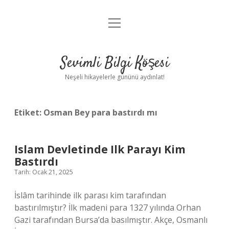
menüyü
Anasayfa
aç
Gizlilik Politikası
Sevimli Bilgi Köşesi
Yasal Uyarı
Neşeli hikayelerle gününü aydınlat!
Hakkımızda
Etiket:
Osman Bey para bastırdı mı
Islam Devletinde Ilk Parayı Kim
Bastırdı
Tarih: Ocak 21, 2025
İslâm tarihinde ilk parası kim tarafından
bastırılmıştır? İlk madeni para 1327 yılında Orhan
Gazi tarafından Bursa’da basılmıştır. Akçe, Osmanlı