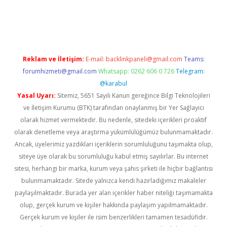
dcasino giriş
betexper.xyz
betci
betci.bet
https://betci.co/
https:
Reklam ve İletişim:
E-mail:
backlinkpaneli@gmail.com
Teams:
forumhizmeti@gmail.com
Whatsapp: 0262 606 0 726
Telegram:
@karabul
Yasal Uyarı:
Sitemiz, 5651 Sayılı Kanun gereğince Bilgi Teknolojileri
ve İletişim Kurumu (BTK) tarafından onaylanmış bir Yer Sağlayıcı
olarak hizmet vermektedir. Bu nedenle, sitedeki içerikleri proaktif
olarak denetleme veya araştırma yükümlülüğümüz bulunmamaktadır.
Ancak, üyelerimiz yazdıkları içeriklerin sorumluluğunu taşımakta olup,
siteye üye olarak bu sorumluluğu kabul etmiş sayılırlar. Bu internet
sitesi, herhangi bir marka, kurum veya şahıs şirketi ile hiçbir bağlantısı
bulunmamaktadır. Sitede yalnızca kendi hazırladığımız makaleler
paylaşılmaktadır. Burada yer alan içerikler haber niteliği taşımamakta
olup, gerçek kurum ve kişiler hakkında paylaşım yapılmamaktadır.
Gerçek kurum ve kişiler ile isim benzerlikleri tamamen tesadüfidir.