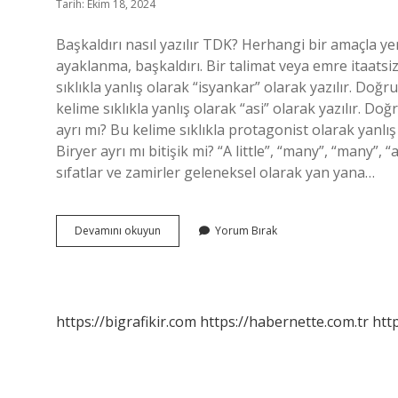
Tarih: Ekim 18, 2024
Başkaldırı nasıl yazılır TDK? Herhangi bir amaçla ye
ayaklanma, başkaldırı. Bir talimat veya emre itaats
sıklıkla yanlış olarak “isyankar” olarak yazılır. Doğ
kelime sıklıkla yanlış olarak “asi” olarak yazılır. D
ayrı mı? Bu kelime sıklıkla protagonist olarak yanlış
Biryer ayrı mı bitişik mi? “A little”, “many”, “many”, 
sıfatlar ve zamirler geleneksel olarak yan yana…
Başkaldırı
Devamını okuyun
Yorum Bırak
Ayrı
Mı
https://bigrafikir.com
https://habernette.com.tr
htt