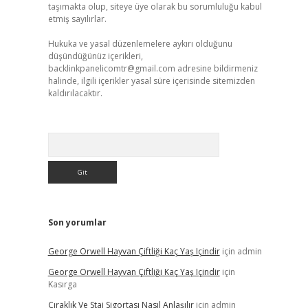
taşımakta olup, siteye üye olarak bu sorumluluğu kabul
etmiş sayılırlar.
Hukuka ve yasal düzenlemelere aykırı olduğunu
düşündüğünüz içerikleri,
backlinkpanelicomtr@gmail.com
adresine bildirmeniz
halinde, ilgili içerikler yasal süre içerisinde sitemizden
kaldırılacaktır.
Arama
Son yorumlar
George Orwell Hayvan Çiftliği Kaç Yaş Içindir
için
admin
George Orwell Hayvan Çiftliği Kaç Yaş Içindir
için
Kasırga
Çıraklık Ve Staj Sigortası Nasıl Anlaşılır
için
admin