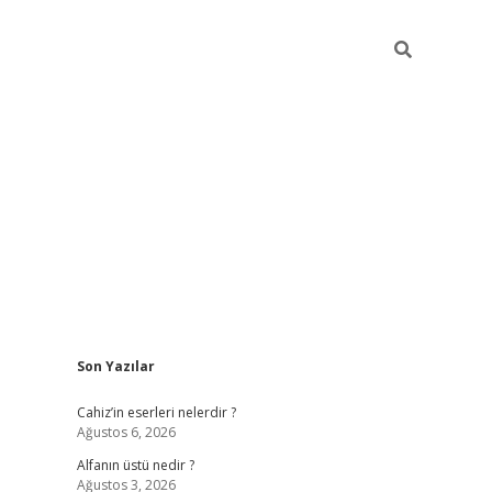
Sidebar
Son Yazılar
ilbet mobil giriş
vdcasino güncel giriş
vdcasino gir
Cahiz’in eserleri nelerdir ?
Ağustos 6, 2026
Alfanın üstü nedir ?
Ağustos 3, 2026