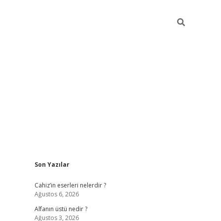
Sidebar
Son Yazılar
ilbet mobil giriş
vdcasino güncel giriş
vdcasino gi
Cahiz’in eserleri nelerdir ?
Ağustos 6, 2026
Alfanın üstü nedir ?
Ağustos 3, 2026