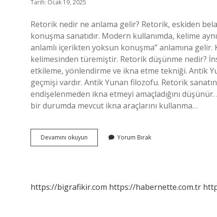
Tarih: Ocak 19, 2025
Retorik nedir ne anlama gelir? Retorik, eskiden belaga
konuşma sanatıdır. Modern kullanımda, kelime aynı 
anlamlı içerikten yoksun konuşma” anlamına gelir
kelimesinden türemiştir. Retorik düşünme nedir? İnsa
etkileme, yönlendirme ve ikna etme tekniği. Antik 
geçmişi vardır. Antik Yunan filozofu. Retorik sanat
endişelenmeden ikna etmeyi amaçladığını düşünür. Ari
bir durumda mevcut ikna araçlarını kullanma…
Diyalektik
Devamını okuyun
Yorum Bırak
Ve
Retorik
Arasındaki
Fark
Nedir
https://bigrafikir.com
https://habernette.com.tr
htt