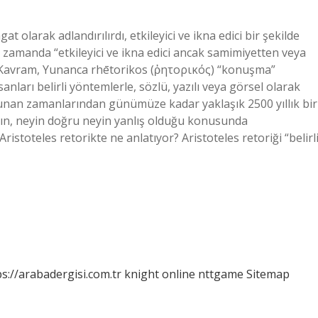
t olarak adlandırılırdı, etkileyici ve ikna edici bir şekilde
zamanda “etkileyici ve ikna edici ancak samimiyetten veya
. Kavram, Yunanca rhētorikos (ῥητορικός) “konuşma”
nları belirli yöntemlerle, sözlü, yazılı veya görsel olarak
Yunan zamanlarından günümüze kadar yaklaşık 2500 yıllık bir
ının, neyin doğru neyin yanlış olduğu konusunda
stoteles retorikte ne anlatıyor? Aristoteles retoriği “belirl
ps://arabadergisi.com.tr
knight online
nttgame
Sitemap