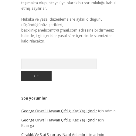
taşımakta olup, siteye üye olarak bu sorumluluğu kabul
etmiş sayılırlar.
Hukuka ve yasal düzenlemelere aykırı olduğunu
düşündüğünüz içerikleri,
backlinkpanelicomtr@gmail.com
adresine bildirmeniz
halinde, ilgili içerikler yasal süre içerisinde sitemizden
kaldırılacaktır.
Arama
Son yorumlar
George Orwell Hayvan Çiftliği Kaç Yaş Içindir
için
admin
George Orwell Hayvan Çiftliği Kaç Yaş Içindir
için
Kasırga
Çıraklık Ve Staj Sigortası Nasıl Anlaşılır
için
admin