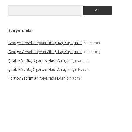
Arama
Son yorumlar
George Orwell Hayvan Çiftliği Kaç Yaş Içindir
için
admin
George Orwell Hayvan Çiftliği Kaç Yaş Içindir
için
Kasırga
Çıraklık Ve Staj Sigortası Nasıl Anlaşılır
için
admin
Çıraklık Ve Staj Sigortası Nasıl Anlaşılır
için
Hasan
Portföy Yatırımları Neyi Ifade Eder
için
admin
dcasino giriş
betexper.xyz
betci
betci.bet
https://betci.co/
https: