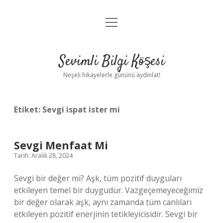
menüyü
Anasayfa
aç
Gizlilik Politikası
Sevimli Bilgi Köşesi
Yasal Uyarı
Neşeli hikayelerle gününü aydınlat!
Hakkımızda
Etiket:
Sevgi ispat ister mi
Sevgi Menfaat Mi
Tarih: Aralık 28, 2024
Sevgi bir değer mi? Aşk, tüm pozitif duyguları
etkileyen temel bir duygudur. Vazgeçemeyeceğimiz
bir değer olarak aşk, aynı zamanda tüm canlıları
etkileyen pozitif enerjinin tetikleyicisidir. Sevgi bir