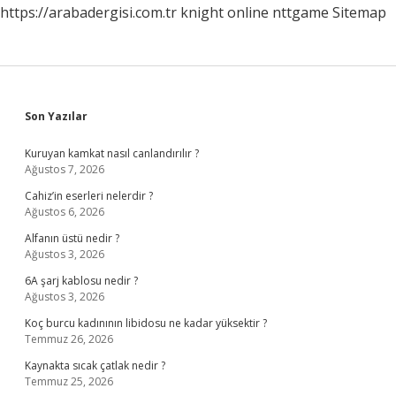
https://arabadergisi.com.tr
knight online
nttgame
Sitemap
Sidebar
Son Yazılar
Kuruyan kamkat nasıl canlandırılır ?
Ağustos 7, 2026
Cahiz’in eserleri nelerdir ?
Ağustos 6, 2026
Alfanın üstü nedir ?
Ağustos 3, 2026
6A şarj kablosu nedir ?
Ağustos 3, 2026
Koç burcu kadınının libidosu ne kadar yüksektir ?
Temmuz 26, 2026
Kaynakta sıcak çatlak nedir ?
Temmuz 25, 2026