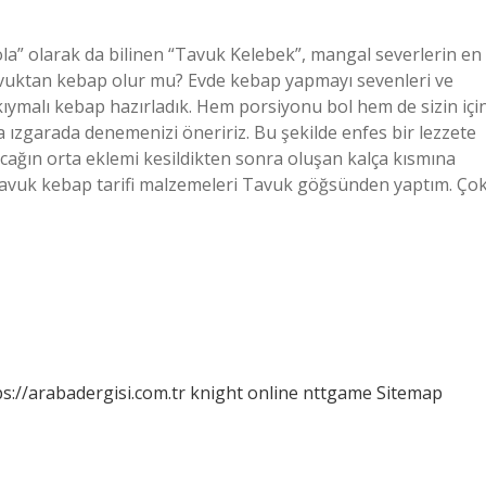
la” olarak da bilinen “Tavuk Kelebek”, mangal severlerin en
Tavuktan kebap olur mu? Evde kebap yapmayı sevenleri ve
kıymalı kebap hazırladık. Hem porsiyonu bol hem de sizin içi
sa ızgarada denemenizi öneririz. Bu şekilde enfes bir lezzete
ağın orta eklemi kesildikten sonra oluşan kalça kısmına
? Tavuk kebap tarifi malzemeleri Tavuk göğsünden yaptım. Ço
ps://arabadergisi.com.tr
knight online
nttgame
Sitemap