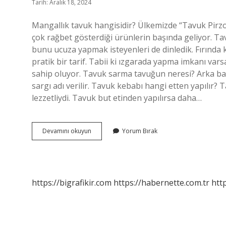
Tarih: Aralık 18, 2024
Mangallık tavuk hangisidir? Ülkemizde “Tavuk Pirzo
çok rağbet gösterdiği ürünlerin başında geliyor. 
bunu ucuza yapmak isteyenleri de dinledik. Fırında 
pratik bir tarif. Tabii ki ızgarada yapma imkanı var
sahip oluyor. Tavuk sarma tavuğun neresi? Arka bac
sargı adı verilir. Tavuk kebabı hangi etten yapılır
lezzetliydi. Tavuk but etinden yapılırsa daha…
Kebaplık
Devamını okuyun
Yorum Bırak
Tavuk
Nedir
https://bigrafikir.com
https://habernette.com.tr
htt