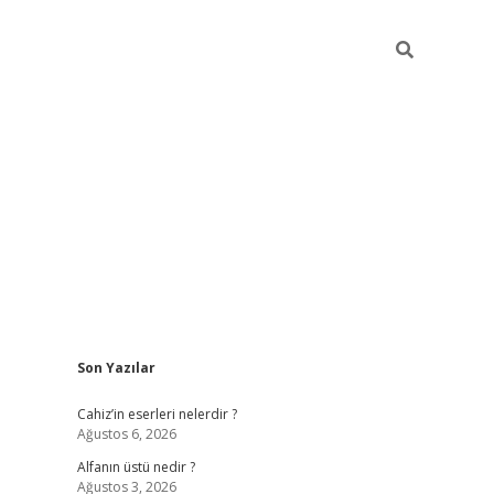
Sidebar
Son Yazılar
ilbet mobil giriş
vdcasino güncel giriş
vdcasino g
Cahiz’in eserleri nelerdir ?
Ağustos 6, 2026
Alfanın üstü nedir ?
Ağustos 3, 2026