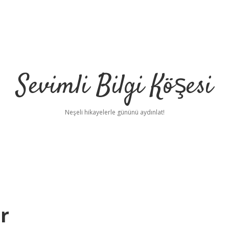
Sevimli Bilgi Köşesi
Neşeli hikayelerle gününü aydınlat!
r