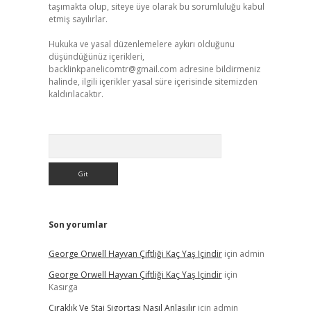
taşımakta olup, siteye üye olarak bu sorumluluğu kabul
etmiş sayılırlar.
Hukuka ve yasal düzenlemelere aykırı olduğunu
düşündüğünüz içerikleri,
backlinkpanelicomtr@gmail.com
adresine bildirmeniz
halinde, ilgili içerikler yasal süre içerisinde sitemizden
kaldırılacaktır.
Arama
Son yorumlar
George Orwell Hayvan Çiftliği Kaç Yaş Içindir
için
admin
George Orwell Hayvan Çiftliği Kaç Yaş Içindir
için
Kasırga
Çıraklık Ve Staj Sigortası Nasıl Anlaşılır
için
admin