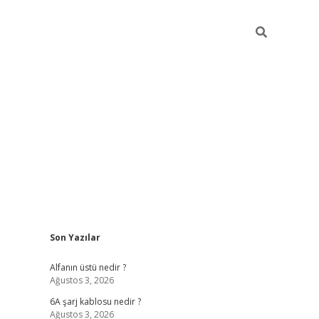
Sidebar
Son Yazılar
ilbet mobil giriş
vdcasino güncel giriş
vdcasino gir
Alfanın üstü nedir ?
Ağustos 3, 2026
6A şarj kablosu nedir ?
Ağustos 3, 2026