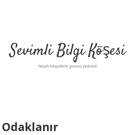
Sevimli Bilgi Köşesi
Neşeli hikayelerle gününü aydınlat!
e Odaklanır