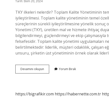
Tarih: Ekim 20, 2024
TKY ilkeleri nelerdir? Toplam Kalite Yönetiminin tem
iyileştirilmesi. Toplam kalite yönetiminin temel özelli
süreçlerinin sürekli iyileştirilmesine yönelik sonuç 
Yönetimi (TKY), üretilen mal ve hizmete ihtiyaç duyan
bilgilendirmeyi, güçlendirmeyi ve ekip çalışmasıyla 
felsefesidir. Toplam kalite yönetimi uygulamaları 
belirtilmektedir: liderlik, müşteri odaklılık, çalışan e
unsuru, şirketin üst yönetiminin örnek olarak lider
Tky
Devamını okuyun
Yorum Bırak
Çalışanları
Neye
Odaklanır
https://bigrafikir.com
https://habernette.com.tr
htt