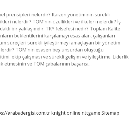
el prensipleri nelerdir? Kaizen yönetiminin sürekli
kleri nelerdir? TQM’nin özellikleri ve ilkeleri nelerdir? İş
odaklı bir yaklaşımdır. TKY felsefesi nedir? Toplam Kalite
ların beklentilerini karşılamayı esas alan, çalışanları
tüm süreçleri sürekli iyileştirmeyi amaçlayan bir yönetim
nelerdir? TQM’nin esasen beş unsurdan oluştuğu
ğitimi, ekip çalışması ve sürekli gelişim ve iyileştirme. Liderlik
lik etmesinin ve TQM çabalarının başarısı…
ps://arabadergisi.com.tr
knight online
nttgame
Sitemap