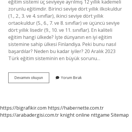
eğitim sistemi üç seviyeye ayrılmış 12 yıllık kademeli
zorunlu eğitimdir. Birinci seviye dört yıllık ilkokuldur
(1., 2., 3. ve 4. sınıflar), ikinci seviye dört yıllık
ortaokuldur (5., 6., 7. ve 8. sınıflar) ve üçüncü seviye
dört yıllık lisedir (9., 10. ve 11. sınıflar). En kaliteli
eğitim hangi ülkede? İşte dünyanın en iyi eğitim
sistemine sahip ülkesi Finlandiya. Peki bunu nasıl
başardılar? Neden bu kadar iyiler? 20 Aralık 2023
Türk eğitim sisteminin en büyük sorunu…
Türkiyede
Devamını okuyun
Yorum Bırak
Eğitim
Iyi
Mi
https://bigrafikir.com
https://habernette.com.tr
https://arabadergisi.com.tr
knight online
nttgame
Sitemap