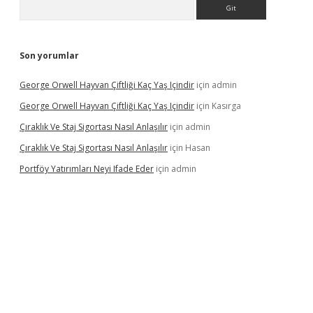
Arama
Son yorumlar
George Orwell Hayvan Çiftliği Kaç Yaş Içindir
için
admin
George Orwell Hayvan Çiftliği Kaç Yaş Içindir
için
Kasırga
Çıraklık Ve Staj Sigortası Nasıl Anlaşılır
için
admin
Çıraklık Ve Staj Sigortası Nasıl Anlaşılır
için
Hasan
Portföy Yatırımları Neyi Ifade Eder
için
admin
dcasino giriş
betexper.xyz
betci
betci.bet
https://betci.co/
https: