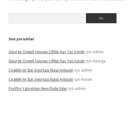
Arama
Son yorumlar
George Orwell Hayvan Çiftliği Kaç Yaş Içindir
için
admin
George Orwell Hayvan Çiftliği Kaç Yaş Içindir
için
Kasırga
Çıraklık Ve Staj Sigortası Nasıl Anlaşılır
için
admin
Çıraklık Ve Staj Sigortası Nasıl Anlaşılır
için
Hasan
Portföy Yatırımları Neyi Ifade Eder
için
admin
dcasino giriş
betexper.xyz
betci
betci.bet
https://betci.co/
https: