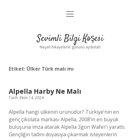
menüyü
Anasayfa
aç
Gizlilik Politikası
Sevimli Bilgi Köşesi
Yasal Uyarı
Neşeli hikayelerle gününü aydınlat!
Hakkımızda
Etiket:
Ülker Türk malı mı
Alpella Harby Ne Malı
Tarih: Ekim 14, 2024
Alpella hangi ülkenin ürünüdür? Türkiye’nin en
genç çikolata markası Alpella, 2008’in en büyük
buluşuna imza atarak Alpella 3gon Wafer’ı yarattı.
Gençliğin tadını doyasıya çıkarmak isteyenlerin