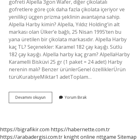
gofreti Alpella 3gon Wafer, diğer çikolatalı
gofretlere göre çok daha fazla çikolata içeriyor ve
yenilikçi üçgen prizma şeklinin avantajına sahip.
Alpella Harby kimin? Alpella, Yıldız Holding’in alt
markası olan Ülker’e bağlı, 25 Nisan 1995’ten bu
yana üretilen bir çikolata markasıdır. Alpella Harby
kaç TL? Seçenekler: Karamel 182 çay kaşığı. Sütlü
182 çay kaşığı. Alpella harby kaç gram? AlpellaHarby
Karamelli Bisküvi 25 gr (1 paket = 24 adet) Harby
nerenin malı? Benzer ürünlerGenel özelliklerÜrün
türüKurabiyeMiktar1 adetToplam…
Alpella
Devamını okuyun
Yorum Bırak
Harby
Ne
Malı
https://bigrafikir.com
https://habernette.com.tr
https://arabadergisi.com.tr
knight online
nttgame
Sitemap