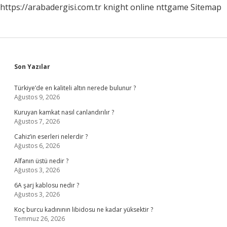
https://arabadergisi.com.tr
knight online
nttgame
Sitemap
Sidebar
Son Yazılar
Türkiye’de en kaliteli altın nerede bulunur ?
Ağustos 9, 2026
Kuruyan kamkat nasıl canlandırılır ?
Ağustos 7, 2026
Cahiz’in eserleri nelerdir ?
Ağustos 6, 2026
Alfanın üstü nedir ?
Ağustos 3, 2026
6A şarj kablosu nedir ?
Ağustos 3, 2026
Koç burcu kadınının libidosu ne kadar yüksektir ?
Temmuz 26, 2026