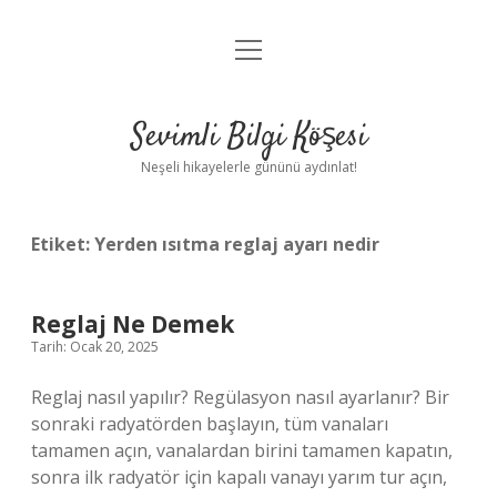
menüyü
Anasayfa
aç
Gizlilik Politikası
Sevimli Bilgi Köşesi
Yasal Uyarı
Neşeli hikayelerle gününü aydınlat!
Hakkımızda
Etiket:
Yerden ısıtma reglaj ayarı nedir
Reglaj Ne Demek
Tarih: Ocak 20, 2025
Reglaj nasıl yapılır? Regülasyon nasıl ayarlanır? Bir
sonraki radyatörden başlayın, tüm vanaları
tamamen açın, vanalardan birini tamamen kapatın,
sonra ilk radyatör için kapalı vanayı yarım tur açın,