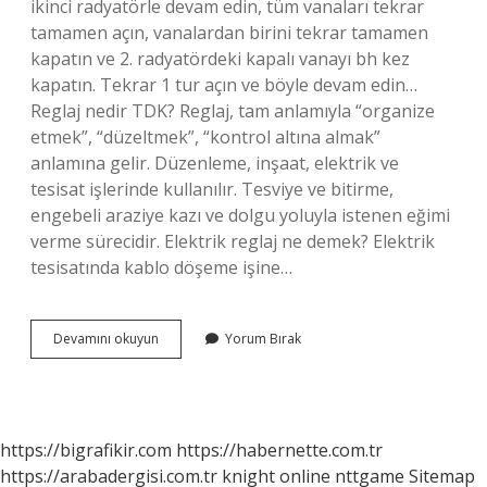
ikinci radyatörle devam edin, tüm vanaları tekrar
tamamen açın, vanalardan birini tekrar tamamen
kapatın ve 2. radyatördeki kapalı vanayı bh kez
kapatın. Tekrar 1 tur açın ve böyle devam edin…
Reglaj nedir TDK? Reglaj, tam anlamıyla “organize
etmek”, “düzeltmek”, “kontrol altına almak”
anlamına gelir. Düzenleme, inşaat, elektrik ve
tesisat işlerinde kullanılır. Tesviye ve bitirme,
engebeli araziye kazı ve dolgu yoluyla istenen eğimi
verme sürecidir. Elektrik reglaj ne demek? Elektrik
tesisatında kablo döşeme işine…
Reglaj
Devamını okuyun
Yorum Bırak
Ne
Demek
https://bigrafikir.com
https://habernette.com.tr
https://arabadergisi.com.tr
knight online
nttgame
Sitemap