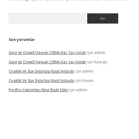
Arama
Son yorumlar
George Orwell Hayvan Çiftliği Kaç Yaş Içindir
için
admin
George Orwell Hayvan Çiftliği Kaç Yaş Içindir
için
Kasırga
Çıraklık Ve Staj Sigortası Nasıl Anlaşılır
için
admin
Çıraklık Ve Staj Sigortası Nasıl Anlaşılır
için
Hasan
Portföy Yatırımları Neyi Ifade Eder
için
admin
dcasino giriş
betexper.xyz
betci
betci.bet
https://betci.co/
https: