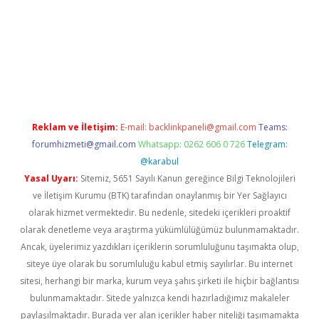
betexper.xyz
betci
betci.bet
https://betci.co/
https://betci.org
Reklam ve İletişim:
E-mail:
backlinkpaneli@gmail.com
Teams:
forumhizmeti@gmail.com
Whatsapp: 0262 606 0 726
Telegram:
@karabul
Yasal Uyarı:
Sitemiz, 5651 Sayılı Kanun gereğince Bilgi Teknolojileri
ve İletişim Kurumu (BTK) tarafından onaylanmış bir Yer Sağlayıcı
olarak hizmet vermektedir. Bu nedenle, sitedeki içerikleri proaktif
olarak denetleme veya araştırma yükümlülüğümüz bulunmamaktadır.
Ancak, üyelerimiz yazdıkları içeriklerin sorumluluğunu taşımakta olup,
siteye üye olarak bu sorumluluğu kabul etmiş sayılırlar. Bu internet
sitesi, herhangi bir marka, kurum veya şahıs şirketi ile hiçbir bağlantısı
bulunmamaktadır. Sitede yalnızca kendi hazırladığımız makaleler
paylaşılmaktadır. Burada yer alan içerikler haber niteliği taşımamakta