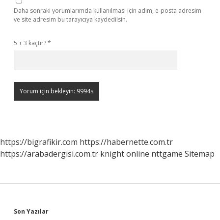
Daha sonraki yorumlarımda kullanılması için adım, e-posta adresim
ve site adresim bu tarayıcıya kaydedilsin.
5 + 3 kaçtır?
*
https://bigrafikir.com
https://habernette.com.tr
https://arabadergisi.com.tr
knight online
nttgame
Sitemap
Sidebar
Son Yazılar