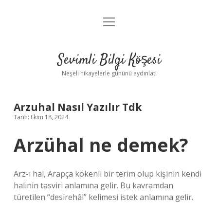
menüyü
Anasayfa
aç
Gizlilik Politikası
Sevimli Bilgi Köşesi
Yasal Uyarı
Neşeli hikayelerle gününü aydınlat!
Hakkımızda
Arzuhal Nasıl Yazılır Tdk
Tarih: Ekim 18, 2024
Arzühal ne demek?
Arz-ı hal, Arapça kökenli bir terim olup kişinin kendi
halinin tasviri anlamına gelir. Bu kavramdan
türetilen “desirehâl” kelimesi istek anlamına gelir.