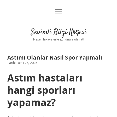
menüyü
Anasayfa
aç
Gizlilik Politikası
Sevimli Bilgi Köşesi
Yasal Uyarı
Neşeli hikayelerle gününü aydınlat!
Hakkımızda
Astımı Olanlar Nasıl Spor Yapmalı
Tarih: Ocak 26, 2025
Astım hastaları
hangi sporları
yapamaz?