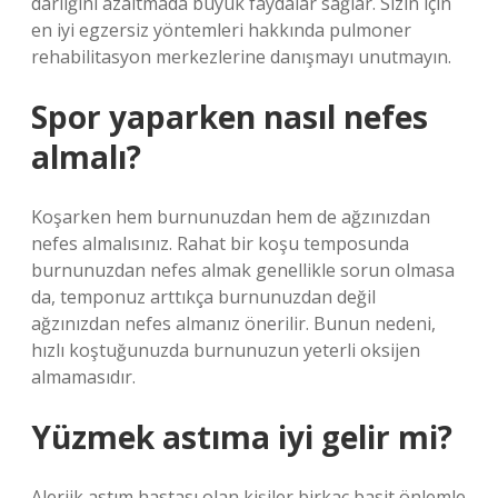
darlığını azaltmada büyük faydalar sağlar. Sizin için
en iyi egzersiz yöntemleri hakkında pulmoner
rehabilitasyon merkezlerine danışmayı unutmayın.
Spor yaparken nasıl nefes
almalı?
Koşarken hem burnunuzdan hem de ağzınızdan
nefes almalısınız. Rahat bir koşu temposunda
burnunuzdan nefes almak genellikle sorun olmasa
da, temponuz arttıkça burnunuzdan değil
ağzınızdan nefes almanız önerilir. Bunun nedeni,
hızlı koştuğunuzda burnunuzun yeterli oksijen
almamasıdır.
Yüzmek astıma iyi gelir mi?
Alerjik astım hastası olan kişiler birkaç basit önlemle