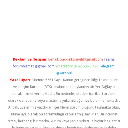
betexper.xyz
betci
betci.bet
https://betci.co/
https://betci.org
Reklam ve İletişim:
E-mail:
backlinkpaneli@gmail.com
Teams:
forumhizmeti@gmail.com
Whatsapp: 0262 606 0 726
Telegram:
@karabul
Yasal Uyarı:
Sitemiz, 5651 Sayılı Kanun gereğince Bilgi Teknolojileri
ve İletişim Kurumu (BTK) tarafından onaylanmış bir Yer Sağlayıcı
olarak hizmet vermektedir. Bu nedenle, sitedeki içerikleri proaktif
olarak denetleme veya araştırma yükümlülüğümüz bulunmamaktadır.
Ancak, üyelerimiz yazdıkları içeriklerin sorumluluğunu taşımakta olup,
siteye üye olarak bu sorumluluğu kabul etmiş sayılırlar. Bu internet
sitesi, herhangi bir marka, kurum veya şahıs şirketi ile hiçbir bağlantısı
bulunmamaktadır. Sitede yalnızca kendi hazırladığımız makaleler