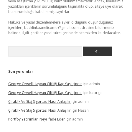
veya araştırma yükümlülüğümüz bulunmamaktadır. Ancak, üyelerimiz
yazdıkları içeriklerin sorumluluğunu taşımakta olup, siteye üye olarak
bu sorumluluğu kabul etmiş sayılırlar.
Hukuka ve yasal düzenlemelere aykırı olduğunu düşündüğünüz
içerikleri,
backlinkpanelicomtr@gmail.com
adresine bildirmeniz
halinde, ilgili içerikler yasal süre içerisinde sitemizden kaldırılacaktır.
Arama
Son yorumlar
George Orwell Hayvan Çiftliği Kaç Yaş Içindir
için
admin
George Orwell Hayvan Çiftliği Kaç Yaş Içindir
için
Kasırga
Çıraklık Ve Staj Sigortası Nasıl Anlaşılır
için
admin
Çıraklık Ve Staj Sigortası Nasıl Anlaşılır
için
Hasan
Portföy Yatırımları Neyi Ifade Eder
için
admin