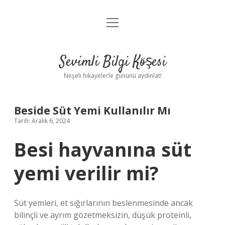
menüyü
Anasayfa
aç
Gizlilik Politikası
Sevimli Bilgi Köşesi
Yasal Uyarı
Neşeli hikayelerle gününü aydınlat!
Hakkımızda
Beside Süt Yemi Kullanılır Mı
Tarih: Aralık 6, 2024
Besi hayvanına süt
yemi verilir mi?
Süt yemleri, et sığırlarının beslenmesinde ancak
bilinçli ve ayrım gözetmeksizin, düşük proteinli,