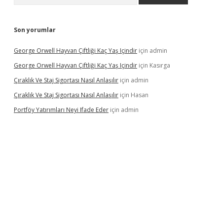
Son yorumlar
George Orwell Hayvan Çiftliği Kaç Yaş Içindir
için
admin
George Orwell Hayvan Çiftliği Kaç Yaş Içindir
için
Kasırga
Çıraklık Ve Staj Sigortası Nasıl Anlaşılır
için
admin
Çıraklık Ve Staj Sigortası Nasıl Anlaşılır
için
Hasan
Portföy Yatırımları Neyi Ifade Eder
için
admin
ş
betexper.xyz
betci
betci.bet
https://betci.co/
https://betci.org