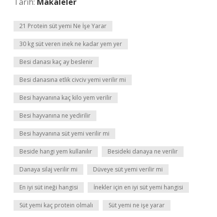
Tarih:
Makaleler
21 Protein süt yemi Ne İşe Yarar
30 kg süt veren inek ne kadar yem yer
Besi danası kaç ay beslenir
Besi danasına etlik civciv yemi verilir mi
Besi hayvanına kaç kilo yem verilir
Besi hayvanına ne yedirilir
Besi hayvanına süt yemi verilir mi
Beside hangi yem kullanılır
Besideki danaya ne verilir
Danaya silaj verilir mi
Düveye süt yemi verilir mi
En iyi süt ineği hangisi
İnekler için en iyi süt yemi hangisi
Süt yemi kaç protein olmalı
Süt yemi ne işe yarar