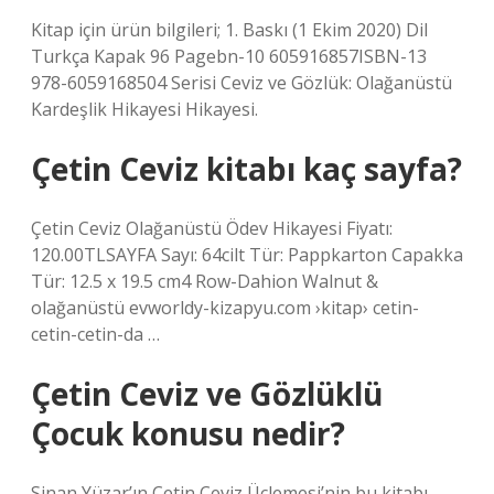
Kitap için ürün bilgileri; 1. Baskı (1 Ekim 2020) Dil
Turkça Kapak 96 Pagebn-10 605916857ISBN-13
978-6059168504 Serisi Ceviz ve Gözlük: Olağanüstü
Kardeşlik Hikayesi Hikayesi.
Çetin Ceviz kitabı kaç sayfa?
Çetin Ceviz Olağanüstü Ödev Hikayesi Fiyatı:
120.00TLSAYFA Sayı: 64cilt Tür: Pappkarton Capakka
Tür: 12.5 x 19.5 cm4 Row-Dahion Walnut &
olağanüstü evworldy-kizapyu.com ›kitap› cetin-
cetin-cetin-da …
Çetin Ceviz ve Gözlüklü
Çocuk konusu nedir?
Sinan Yüzar’ın Çetin Ceviz Üçlemesi’nin bu kitabı,