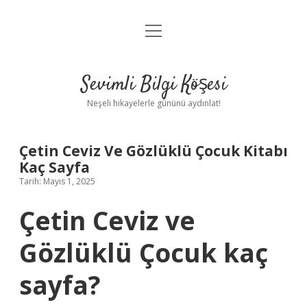
menüyü
Anasayfa
aç
Gizlilik Politikası
Sevimli Bilgi Köşesi
Yasal Uyarı
Neşeli hikayelerle gününü aydınlat!
Hakkımızda
Çetin Ceviz Ve Gözlüklü Çocuk Kitabı
Kaç Sayfa
Tarih: Mayıs 1, 2025
Çetin Ceviz ve
Gözlüklü Çocuk kaç
sayfa?