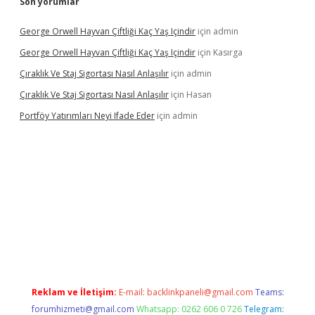
Son yorumlar
George Orwell Hayvan Çiftliği Kaç Yaş Içindir
için
admin
George Orwell Hayvan Çiftliği Kaç Yaş Içindir
için
Kasırga
Çıraklık Ve Staj Sigortası Nasıl Anlaşılır
için
admin
Çıraklık Ve Staj Sigortası Nasıl Anlaşılır
için
Hasan
Portföy Yatırımları Neyi Ifade Eder
için
admin
giriş
betexper.xyz
betci
betci.bet
https://betci.co/
https://betci.
Reklam ve İletişim:
E-mail:
backlinkpaneli@gmail.com
Teams:
forumhizmeti@gmail.com
Whatsapp: 0262 606 0 726
Telegram: