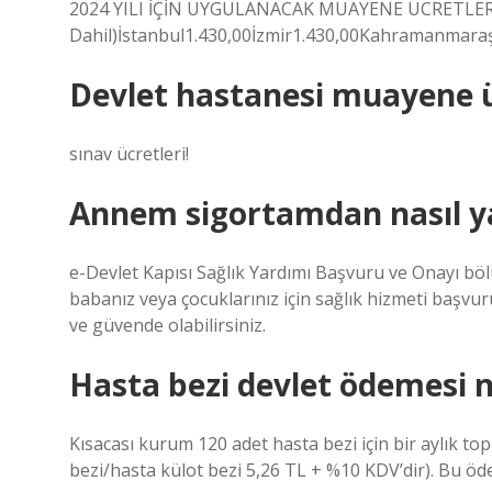
2024 YILI İÇİN UYGULANACAK MUAYENE ÜCRETLERİ (T
Dahil)İstanbul1.430,00İzmir1.430,00Kahramanmara
Devlet hastanesi muayene ü
sınav ücretleri!
Annem sigortamdan nasıl ya
e-Devlet Kapısı Sağlık Yardımı Başvuru ve Onayı b
babanız veya çocuklarınız için sağlık hizmeti başvuru
ve güvende olabilirsiniz.
Hasta bezi devlet ödemesi 
Kısacası kurum 120 adet hasta bezi için bir aylık 
bezi/hasta külot bezi 5,26 TL + %10 KDV’dir). Bu öde