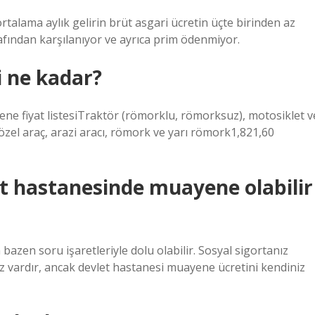
rtalama aylık gelirin brüt asgari ücretin üçte birinden az
afından karşılanıyor ve ayrıca prim ödenmiyor.
i ne kadar?
yene fiyat listesiTraktör (römorklu, römorksuz), motosiklet v
el araç, arazi aracı, römork ve yarı römork1,821,60
et hastanesinde muayene olabilir
 bazen soru işaretleriyle dolu olabilir. Sosyal sigortanız
vardır, ancak devlet hastanesi muayene ücretini kendiniz