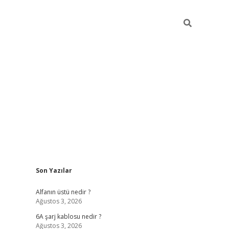
Sidebar
Son Yazılar
ilbet mobil giriş
vdcasino güncel giriş
vdcasino giriş
b
Alfanın üstü nedir ?
Ağustos 3, 2026
6A şarj kablosu nedir ?
Ağustos 3, 2026