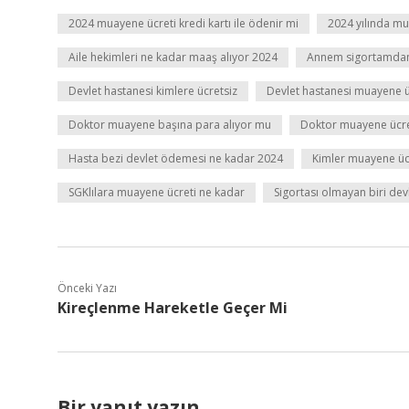
2024 muayene ücreti kredi kartı ile ödenir mi
2024 yılında mu
Aile hekimleri ne kadar maaş alıyor 2024
Annem sigortamdan 
Devlet hastanesi kimlere ücretsiz
Devlet hastanesi muayene ü
Doktor muayene başına para alıyor mu
Doktor muayene ücre
Hasta bezi devlet ödemesi ne kadar 2024
Kimler muayene üc
SGKlılara muayene ücreti ne kadar
Sigortası olmayan biri de
Önceki Yazı
Kireçlenme Hareketle Geçer Mi
Bir yanıt yazın