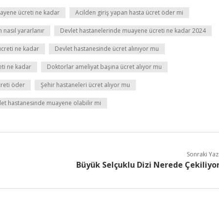
ayene ücreti ne kadar
Acilden giriş yapan hasta ücret öder mi
nasıl yararlanır
Devlet hastanelerinde muayene ücreti ne kadar 2024
creti ne kadar
Devlet hastanesinde ücret alınıyor mu
ti ne kadar
Doktorlar ameliyat başına ücret alıyor mu
reti öder
Şehir hastaneleri ücret alıyor mu
vlet hastanesinde muayene olabilir mi
Sonraki Yaz
Büyük Selçuklu Dizi Nerede Çekiliyo