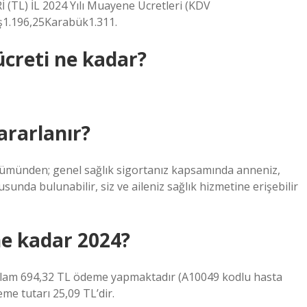
L) İL 2024 Yılı Muayene Ücretleri (KDV
ş1.196,25Karabük1.311.
creti ne kadar?
rarlanır?
ölümünden; genel sağlık sigortanız kapsamında anneniz,
sunda bulunabilir, siz ve aileniz sağlık hizmetine erişebilir
ne kadar 2024?
toplam 694,32 TL ödeme yapmaktadır (A10049 kodlu hasta
me tutarı 25,09 TL’dir.